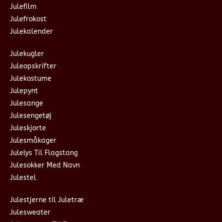
Julefilm
Julefrokost
Julekalender
Julekugler
Juleopskrifter
Julekostume
Julepynt
Julesange
Julesengetøj
Juleskjorte
Julesmåkager
Julelys Til Flagstang
Julesokker Med Navn
Julestel
Julestjerne til Juletræ
Julesweater