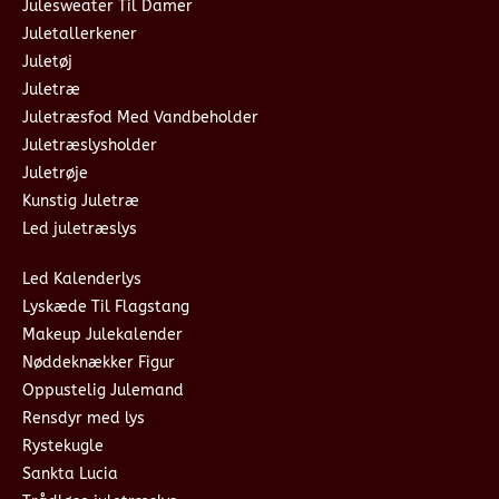
Julesweater Til Damer
Juletallerkener
Juletøj
Juletræ
Juletræsfod Med Vandbeholder
Juletræslysholder
Juletrøje
Kunstig Juletræ
Led juletræslys
Led Kalenderlys
Lyskæde Til Flagstang
Makeup Julekalender
Nøddeknækker Figur
Oppustelig Julemand
Rensdyr med lys
Rystekugle
Sankta Lucia