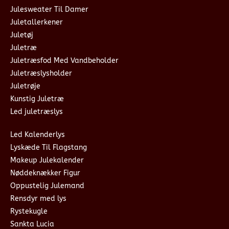
Julesweater Til Damer
Juletallerkener
Juletøj
Juletræ
Juletræsfod Med Vandbeholder
Juletræslysholder
Juletrøje
Kunstig Juletræ
Led juletræslys
Led Kalenderlys
Lyskæde Til Flagstang
Makeup Julekalender
Nøddeknækker Figur
Oppustelig Julemand
Rensdyr med lys
Rystekugle
Sankta Lucia