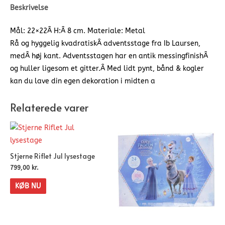
Beskrivelse
Mål: 22×22Â H:Â 8 cm. Materiale: Metal
Rå og hyggelig kvadratiskÂ adventsstage fra Ib Laursen,
medÂ høj kant. Adventsstagen har en antik messingfinishÂ
og huller ligesom et gitter.Â Med lidt pynt, bånd & kogler
kan du lave din egen dekoration i midten a
Relaterede varer
Stjerne Riflet Jul lysestage
799,00
kr.
KØB NU