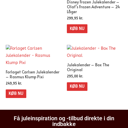
Disney Frozen Julekalender –
Olaf’s Frozen Adventure – 24
Låger
299,95
kr.
KØB NU
Julekalender – Box The
Original
Forlaget Carlsen Julekalender
– Rasmus Klump Pixi
295,00
kr.
249,95
kr.
KØB NU
KØB NU
Få juleinspiration og -tilbud direkte i din
indbakke