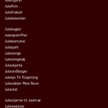
Julefigurer
Julefilm
Julefrokost
Julekalender
Julekugler
Juleopskrifter
Julekostume
Julepynt
Julesange
Julesengetøj
Juleskjorte
Julesmåkager
Julelys Til Flagstang
Julesokker Med Navn
Julestel
Julestjerne til Juletræ
Julesweater