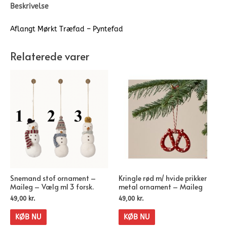
Beskrivelse
Aflangt Mørkt Træfad – Pyntefad
Relaterede varer
Snemand stof ornament –
Kringle rød m/ hvide prikker
Maileg – Vælg ml 3 forsk.
metal ornament – Maileg
49,00
kr.
49,00
kr.
KØB NU
KØB NU