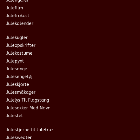
Julefigurer
Julefilm
Julefrokost
Julekalender
Julekugler
Juleopskrifter
Julekostume
Julepynt
Julesange
Julesengetøj
Juleskjorte
Julesmåkager
Julelys Til Flagstang
Julesokker Med Navn
Julestel
Julestjerne til Juletræ
Julesweater