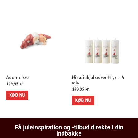
Adam nisse
Nisse i skjul adventslys – 4
stk.
129,95
kr.
149,95
kr.
KØB NU
KØB NU
Få juleinspiration og -tilbud direkte i din
indbakke