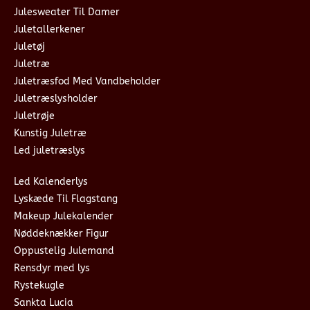
Julesweater Til Damer
Juletallerkener
Juletøj
Juletræ
Juletræsfod Med Vandbeholder
Juletræslysholder
Juletrøje
Kunstig Juletræ
Led juletræslys
Led Kalenderlys
Lyskæde Til Flagstang
Makeup Julekalender
Nøddeknækker Figur
Oppustelig Julemand
Rensdyr med lys
Rystekugle
Sankta Lucia