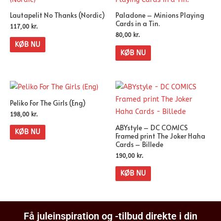
Lautapelit No Thanks (Nordic)
Paladone – Minions Playing
Cards in a Tin.
117,00
kr.
80,00
kr.
KØB NU
KØB NU
Peliko For The Girls (Eng)
198,00
kr.
ABYstyle – DC COMICS
KØB NU
Framed print The Joker Haha
Cards – Billede
190,00
kr.
KØB NU
Få juleinspiration og -tilbud direkte i din