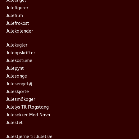
Juleengel
Julefigurer
Julefilm
Julefrokost
Julekalender
Julekugler
Juleopskrifter
Julekostume
Julepynt
Julesange
Julesengetøj
Juleskjorte
Julesmåkager
Julelys Til Flagstang
Julesokker Med Navn
Julestel
Julestjerne til Juletræ