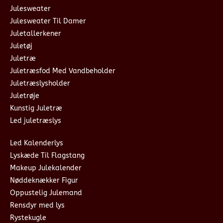
Julesweater
Julesweater Til Damer
Juletallerkener
Juletøj
Juletræ
Juletræsfod Med Vandbeholder
Juletræslysholder
Juletrøje
Kunstig Juletræ
Led juletræslys
Led Kalenderlys
Lyskæde Til Flagstang
Makeup Julekalender
Nøddeknækker Figur
Oppustelig Julemand
Rensdyr med lys
Rystekugle