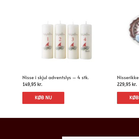
Nisse i skjul adventslys – 4 stk.
Nisserikk
149,95
kr.
229,95
kr.
KØB NU
KØB