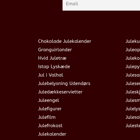
Chokolade Julekalender
Juleku
Granguirlander
Juleop
Hvid Juletræ
Julek
Istap Lyskæde
Julepy
Jul i Valhal
Jules
Julebelysning Udendørs
Julese
Juledækkeservietter
Julesk
Juleengel
Jules
Julefigurer
Julely
Julefilm
Jules
Julefrokost
Julest
Julekalender