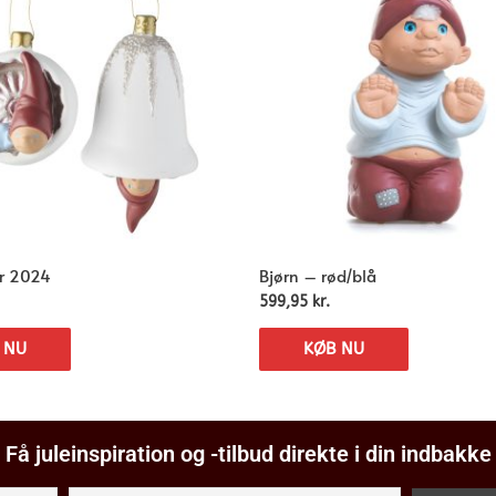
er 2024
Bjørn – rød/blå
599,95
kr.
 NU
KØB NU
Få juleinspiration og -tilbud direkte i din indbakke