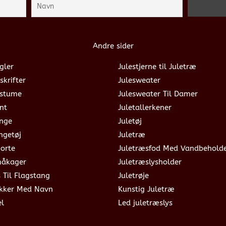
Andre sider
gler
Julestjerne til Juletræ
skrifter
Julesweater
ostume
Julesweater Til Damer
nt
Juletallerkener
ange
Juletøj
ngetøj
Juletræ
jorte
Juletræsfod Med Vandbehold
måkager
Juletræslysholder
s Til Flagstang
Juletrøje
okker Med Navn
Kunstig Juletræ
el
Led juletræslys