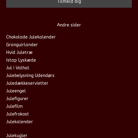
Andre sider
Chokolade Julekalender
Granguirlander
Hvid Juletræ
Istap Lyskæde
Jul i Valhal
Julebelysning Udendørs
Juledækkeservietter
Juleengel
Julefigurer
Julefilm
Julefrokost
Julekalender
Julekugler