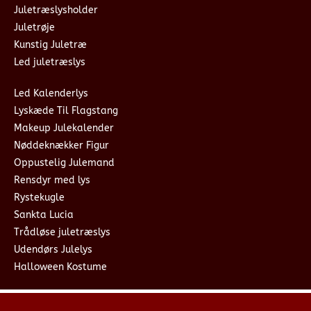
Juletræslysholder
Juletrøje
Kunstig Juletræ
Led juletræslys
Led Kalenderlys
Lyskæde Til Flagstang
Makeup Julekalender
Nøddeknækker Figur
Oppustelig Julemand
Rensdyr med lys
Rystekugle
Sankta Lucia
Trådløse juletræslys
Udendørs Julelys
Halloween Kostume