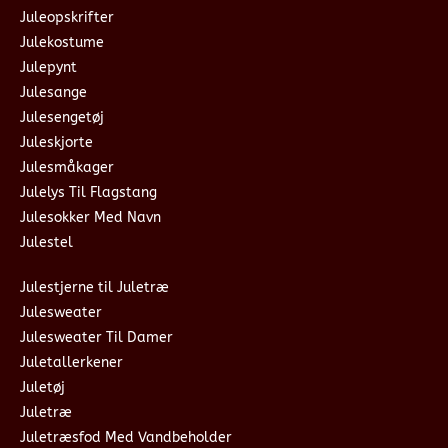
Juleopskrifter
Julekostume
Julepynt
Julesange
Julesengetøj
Juleskjorte
Julesmåkager
Julelys Til Flagstang
Julesokker Med Navn
Julestel
Julestjerne til Juletræ
Julesweater
Julesweater Til Damer
Juletallerkener
Juletøj
Juletræ
Juletræsfod Med Vandbeholder