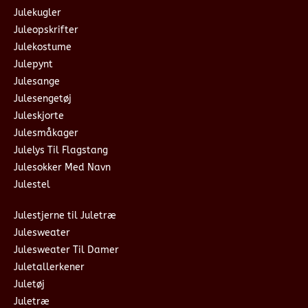
Julekugler
Juleopskrifter
Julekostume
Julepynt
Julesange
Julesengetøj
Juleskjorte
Julesmåkager
Julelys Til Flagstang
Julesokker Med Navn
Julestel
Julestjerne til Juletræ
Julesweater
Julesweater Til Damer
Juletallerkener
Juletøj
Juletræ