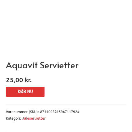
Aquavit Servietter
25,00
kr.
KØB NU
Varenummer (SKU):
8711092415947117924
Kategori:
Juleservietter