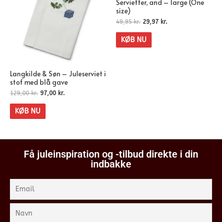
Servietter, and – large (One
size)
49,95
kr.
29,97
kr.
KØB NU
Langkilde & Søn – Juleserviet i
stof med blå gave
129,00
kr.
97,00
kr.
KØB NU
Få juleinspiration og -tilbud direkte i din
indbakke