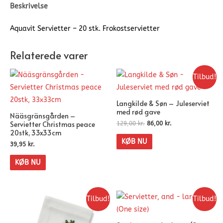
Beskrivelse
Aquavit Servietter – 20 stk. Frokostservietter
Relaterede varer
Tilbud!
Langkilde & Søn – Juleserviet
med rød gave
Nääsgränsgården –
Servietter Christmas peace
129,00
kr.
86,00
kr.
20stk, 33x33cm
KØB NU
39,95
kr.
KØB NU
Tilbud!
Tilbud!