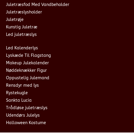
Juletræsfod Med Vandbeholder
Juletræslysholder
Juletrøje
Kunstig Juletræ
Led juletræslys
Led Kalenderlys
Lyskæde Til Flagstang
Makeup Julekalender
Nøddeknækker Figur
Oppustelig Julemand
Rensdyr med lys
Rystekugle
Sankta Lucia
Trådløse juletræslys
Udendørs Julelys
Halloween Kostume