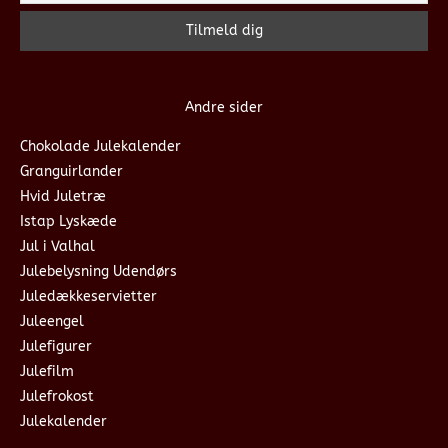
Andre sider
Chokolade Julekalender
Granguirlander
Hvid Juletræ
Istap Lyskæde
Jul i Valhal
Julebelysning Udendørs
Juledækkeservietter
Juleengel
Julefigurer
Julefilm
Julefrokost
Julekalender