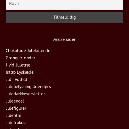
Andre sider
Chokolade Julekalender
Granguirlander
Hvid Juletræ
Istap Lyskæde
Jul i Valhal
Julebelysning Udendørs
Juledækkeservietter
Juleengel
Julefigurer
Julefilm
Julefrokost