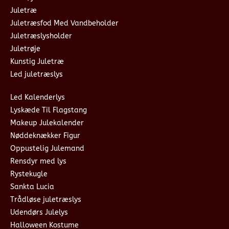
Juletræ
Juletræsfod Med Vandbeholder
Juletræslysholder
Juletrøje
Kunstig Juletræ
Led juletræslys
Led Kalenderlys
Lyskæde Til Flagstang
Makeup Julekalender
Nøddeknækker Figur
Oppustelig Julemand
Rensdyr med lys
Rystekugle
Sankta Lucia
Trådløse juletræslys
Udendørs Julelys
Halloween Kostume