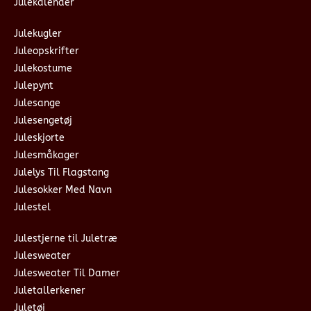
Julekalender
Julekugler
Juleopskrifter
Julekostume
Julepynt
Julesange
Julesengetøj
Juleskjorte
Julesmåkager
Julelys Til Flagstang
Julesokker Med Navn
Julestel
Julestjerne til Juletræ
Julesweater
Julesweater Til Damer
Juletallerkener
Juletøj