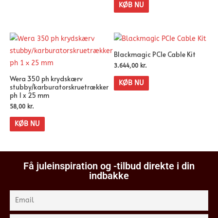
KØB NU
Blackmagic PCIe Cable Kit
3.644,00
kr.
Wera 350 ph krydskærv
KØB NU
stubby/karburatorskruetrækker
ph 1 x 25 mm
58,00
kr.
KØB NU
Få juleinspiration og -tilbud direkte i din
indbakke