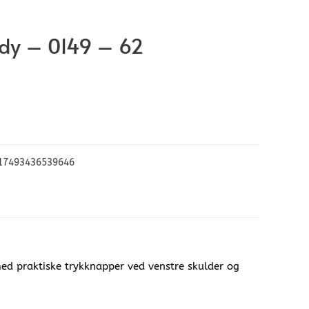
dy – 0149 – 62
17493436539646
ed praktiske trykknapper ved venstre skulder og