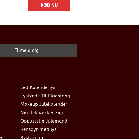
KØB NU
Led Kalenderlys
Lyskæde Til Flagstang
Makeup Julekalender
Nøddeknækker Figur
Oppustelig Julemand
Rensdyr med lys
er
Rystekugle