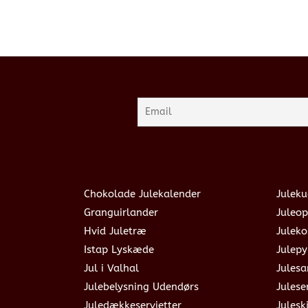
Chokolade Julekalender
Juleku
Granguirlander
Juleop
Hvid Juletræ
Julek
Istap Lyskæde
Julepy
Jul i Valhal
Jules
Julebelysning Udendørs
Julese
Juledækkeservietter
Julesk