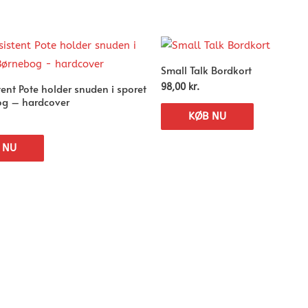
Small Talk Bordkort
stent Pote holder snuden i sporet
98,00
kr.
g – hardcover
KØB NU
 NU