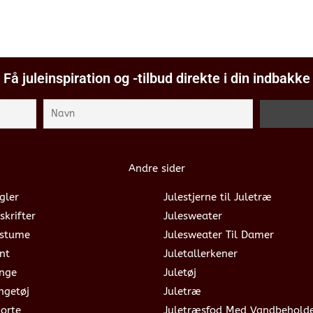
Få juleinspiration og -tilbud direkte i din indbakke
Andre sider
gler
Julestjerne til Juletræ
skrifter
Julesweater
ostume
Julesweater Til Damer
nt
Juletallerkener
ange
Juletøj
ngetøj
Juletræ
jorte
Juletræsfod Med Vandbehold