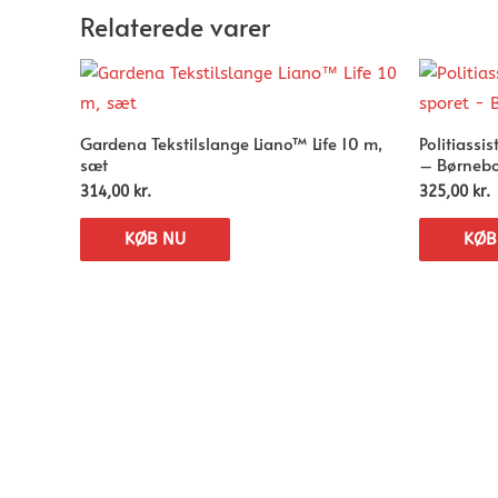
Relaterede varer
Gardena Tekstilslange Liano™ Life 10 m,
Politiassi
sæt
– Børnebo
314,00
kr.
325,00
kr.
KØB NU
KØB