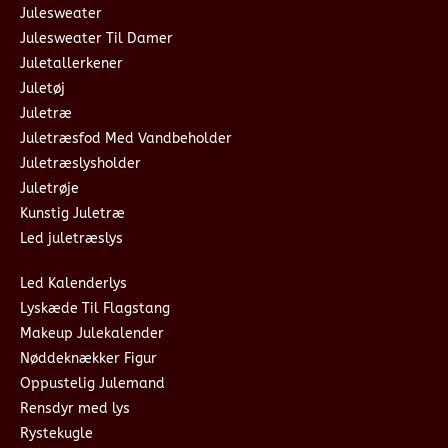
Julesweater
Julesweater Til Damer
Juletallerkener
Juletøj
Juletræ
Juletræsfod Med Vandbeholder
Juletræslysholder
Juletrøje
Kunstig Juletræ
Led juletræslys
Led Kalenderlys
Lyskæde Til Flagstang
Makeup Julekalender
Nøddeknækker Figur
Oppustelig Julemand
Rensdyr med lys
Rystekugle