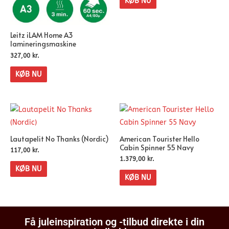
KØB NU
Leitz iLAM Home A3
lamineringsmaskine
327,00
kr.
KØB NU
Lautapelit No Thanks (Nordic)
American Tourister Hello
Cabin Spinner 55 Navy
117,00
kr.
1.379,00
kr.
KØB NU
KØB NU
Få juleinspiration og -tilbud direkte i din