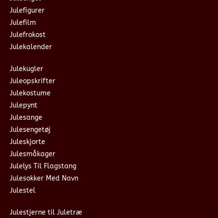
Julefigurer
Julefilm
Julefrokost
Julekalender
Julekugler
Juleopskrifter
Julekostume
Julepynt
Julesange
Julesengetøj
Juleskjorte
Julesmåkager
Julelys Til Flagstang
Julesokker Med Navn
Julestel
Julestjerne til Juletræ