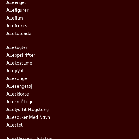
Juleengel
Julefigurer
Julefilm
Julefrokost
Julekalender
Julekugler
Juleopskrifter
Julekostume
Julepynt
Julesange
Julesengetøj
Juleskjorte
Julesmåkager
Julelys Til Flagstang
Julesokker Med Navn
Julestel