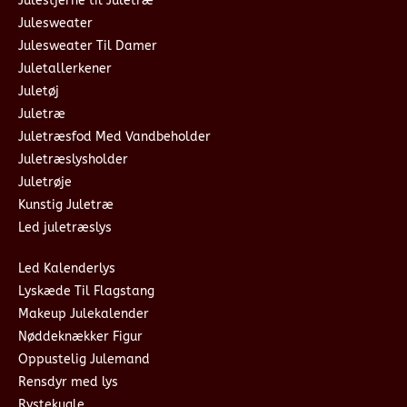
Julestjerne til Juletræ
Julesweater
Julesweater Til Damer
Juletallerkener
Juletøj
Juletræ
Juletræsfod Med Vandbeholder
Juletræslysholder
Juletrøje
Kunstig Juletræ
Led juletræslys
Led Kalenderlys
Lyskæde Til Flagstang
Makeup Julekalender
Nøddeknækker Figur
Oppustelig Julemand
Rensdyr med lys
Rystekugle