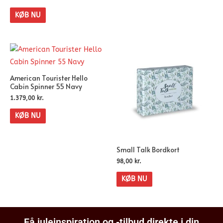
KØB NU
American Tourister Hello
Cabin Spinner 55 Navy
1.379,00
kr.
KØB NU
Small Talk Bordkort
98,00
kr.
KØB NU
Få juleinspiration og -tilbud direkte i din