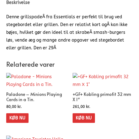
Beskrivelse
Denne grillspadeÂ fra Essentials er perfekt til brug ved
stegebordet eller grillen. Den er relativt kort ogÂ kan ikke
bøjes, hvilket gør den ideel til at skrabeÂ smash-burgers
løs, vende æg og mange andre opgaver ved stegebordet
eller grillen. Den er 29Â
Relaterede varer
Paladone – Minions Playing
+GF+ Kobling primofit 32 mm
Cards in a Tin.
X 1″
80,00
kr.
261,00
kr.
KØB NU
KØB NU