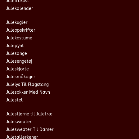
Julefrokost
Julekalender
Julekugler
Juleopskrifter
Julekostume
Julepynt
Julesange
Julesengetøj
Juleskjorte
Julesmåkager
Julelys Til Flagstang
Julesokker Med Navn
Julestel
Julestjerne til Juletræ
Julesweater
Julesweater Til Damer
Juletallerkener