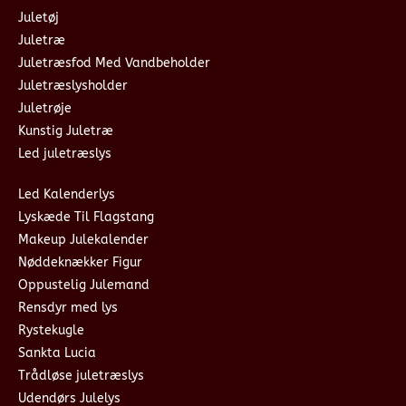
Juletøj
Juletræ
Juletræsfod Med Vandbeholder
Juletræslysholder
Juletrøje
Kunstig Juletræ
Led juletræslys
Led Kalenderlys
Lyskæde Til Flagstang
Makeup Julekalender
Nøddeknækker Figur
Oppustelig Julemand
Rensdyr med lys
Rystekugle
Sankta Lucia
Trådløse juletræslys
Udendørs Julelys