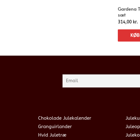
Gardena Te
sæt
314,00
kr.
KØB
Chokolade Julekalender
Juleku
Granguirlander
Juleop
Hvid Juletræ
Julek