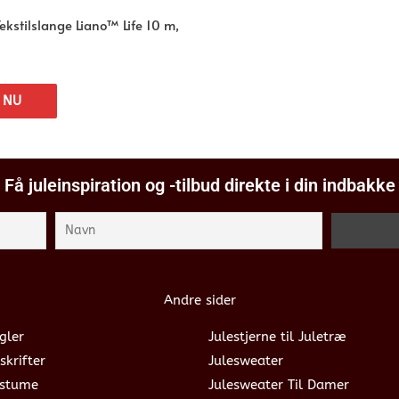
kstilslange Liano™ Life 10 m,
 NU
Få juleinspiration og -tilbud direkte i din indbakke
Andre sider
gler
Julestjerne til Juletræ
skrifter
Julesweater
ostume
Julesweater Til Damer