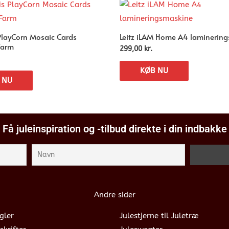
PlayCorn Mosaic Cards
Leitz iLAM Home A4 laminerin
Farm
299,00
kr.
KØB NU
 NU
Få juleinspiration og -tilbud direkte i din indbakke
Andre sider
gler
Julestjerne til Juletræ