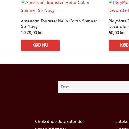
American Tourister Hello Cabin Spinner
PlayMais 
55 Navy
Decorate 
1.379,00
kr.
60,00
kr.
KØB NU
KØB
Chokolade Julekalender
Juleku