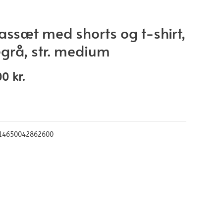
ssæt med shorts og t-shirt,
grå, str. medium
00
kr.
14650042862600