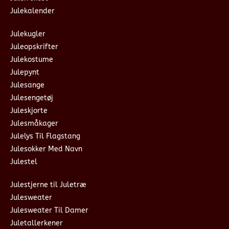
Julekalender
Julekugler
Juleopskrifter
Julekostume
Julepynt
Julesange
Julesengetøj
Juleskjorte
Julesmåkager
Julelys Til Flagstang
Julesokker Med Navn
Julestel
Julestjerne til Juletræ
Julesweater
Julesweater Til Damer
Juletallerkener