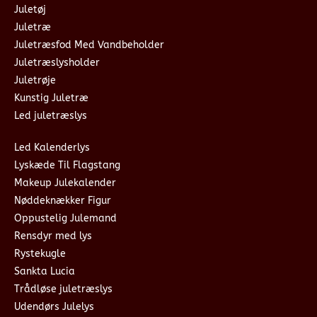
Juletøj
Juletræ
Juletræsfod Med Vandbeholder
Juletræslysholder
Juletrøje
Kunstig Juletræ
Led juletræslys
Led Kalenderlys
Lyskæde Til Flagstang
Makeup Julekalender
Nøddeknækker Figur
Oppustelig Julemand
Rensdyr med lys
Rystekugle
Sankta Lucia
Trådløse juletræslys
Udendørs Julelys