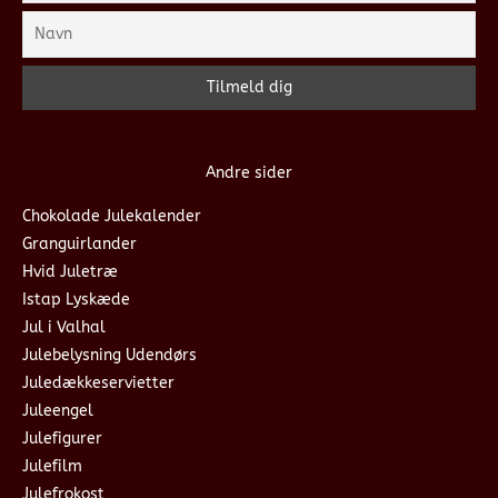
Andre sider
Chokolade Julekalender
Granguirlander
Hvid Juletræ
Istap Lyskæde
Jul i Valhal
Julebelysning Udendørs
Juledækkeservietter
Juleengel
Julefigurer
Julefilm
Julefrokost