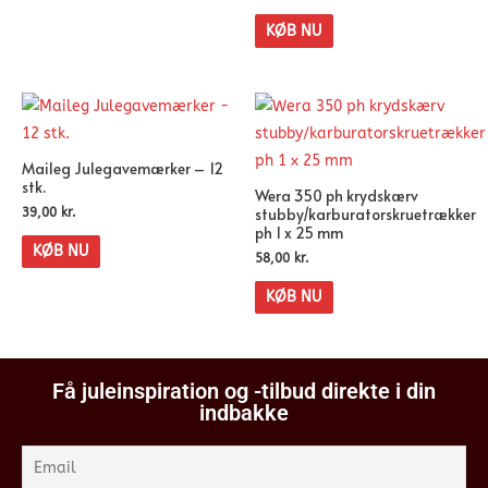
KØB NU
Maileg Julegavemærker – 12
stk.
Wera 350 ph krydskærv
stubby/karburatorskruetrækker
39,00
kr.
ph 1 x 25 mm
KØB NU
58,00
kr.
KØB NU
Få juleinspiration og -tilbud direkte i din
indbakke