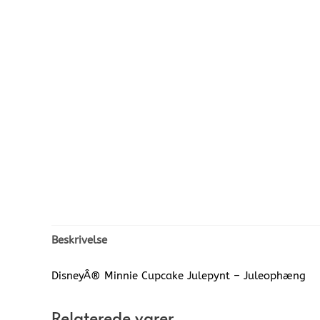
Beskrivelse
DisneyÂ® Minnie Cupcake Julepynt – Juleophæng
Relaterede varer