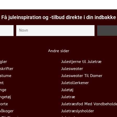
Få juleinspiration og -tilbud direkte i din indbakke
Andre sider
gler
Julestjerne til Juletræ
skrifter
Julesweater
ostume
Julesweater Til Damer
nt
Juletallerkener
ange
Juletøj
ngetøj
Juletræ
jorte
Juletræsfod Med Vandbehold
måkager
Juletræslysholder