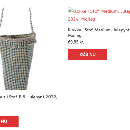
Klokke i Stof, Medium, Julepyn
Maileg
69,95
kr.
KØB NU
 i Stof, Blå, Julepynt 2022,
 NU