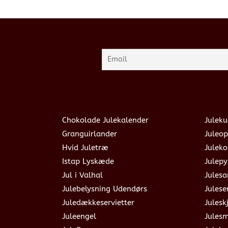
Chokolade Julekalender
Juleku
Granguirlander
Juleop
Hvid Juletræ
Julek
Istap Lyskæde
Julepy
Jul i Valhal
Jules
Julebelysning Udendørs
Julese
Juledækkeservietter
Julesk
Juleengel
Jules