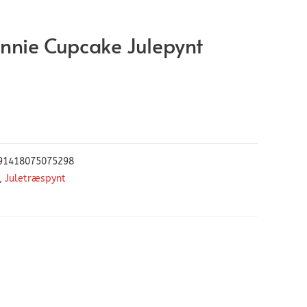
nnie Cupcake Julepynt
91418075075298
,
Juletræspynt