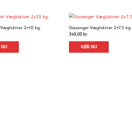
 Vægtskiver 2×10 kg.
Slazenger Vægtskiver 2×7.5 kg.
349,00
kr.
 NU
KØB NU