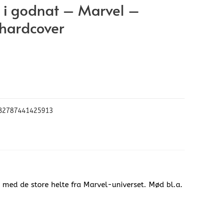
 i godnat – Marvel –
hardcover
82787441425913
er med de store helte fra Marvel-universet. Mød bl.a.