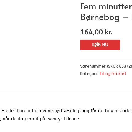
Fem minutter
Børnebog – 
164,00
kr.
KØB NU
Varenummer (SKU):
85372
Kategori:
Til og fra kort
d – eller bare altidI denne højtlæsningsbog får du tolv histori
 når de drager ud på eventyr i denne