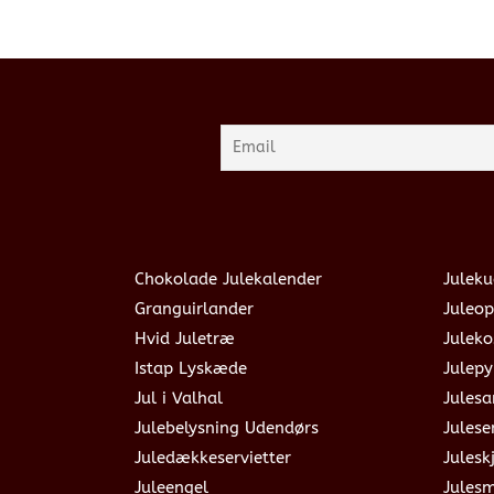
Chokolade Julekalender
Juleku
Granguirlander
Juleop
Hvid Juletræ
Julek
Istap Lyskæde
Julepy
Jul i Valhal
Jules
Julebelysning Udendørs
Julese
Juledækkeservietter
Julesk
Juleengel
Jules