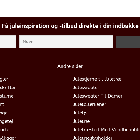
Få juleinspiration og -tilbud direkte i din indbakke
Andre sider
gler
Julestjerne til Juletræ
skrifter
Julesweater
ostume
Julesweater Til Damer
nt
Juletallerkener
ange
Juletøj
ngetøj
Juletræ
jorte
Juletræsfod Med Vandbehold
måkager
Juletræslysholder