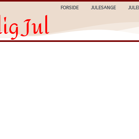
FORSIDE
JULESANGE
JULE
ig Jul