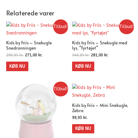
Relaterede varer
Tilbud!
Tilbud!
Kids by Friis – Snekugle
Kids by Friis – Snekugle med
Snedronningen
lys, “Fyrtøjet”
299,95
kr.
271,00
kr.
349,95
kr.
281,00
kr.
KØB NU
KØB NU
Tilbud!
Kids by Friis – Mini Snekugle,
Zebra
99,95
kr.
KØB NU