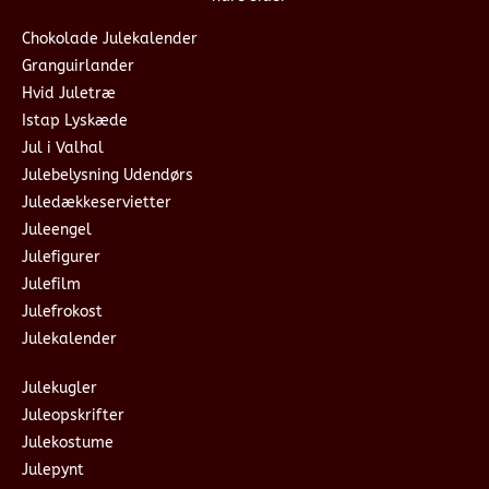
Chokolade Julekalender
Granguirlander
Hvid Juletræ
Istap Lyskæde
Jul i Valhal
Julebelysning Udendørs
Juledækkeservietter
Juleengel
Julefigurer
Julefilm
Julefrokost
Julekalender
Julekugler
Juleopskrifter
Julekostume
Julepynt