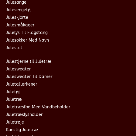
Julesange
Julesengetøj
Juleskjorte
Julesmåkager
Julelys Til Flagstang
Julesokker Med Navn
Julestel
Julestjerne til Juletræ
Julesweater
Julesweater Til Damer
Juletallerkener
Juletøj
Juletræ
Juletræsfod Med Vandbeholder
Juletræslysholder
Juletrøje
Kunstig Juletræ