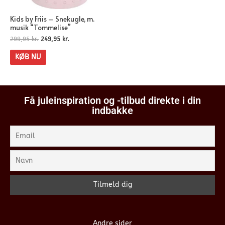
Kids by Friis – Snekugle, m.
musik “Tommelise”
299,95
kr.
249,95
kr.
KØB NU
Få juleinspiration og -tilbud direkte i din
indbakke
Andre sider