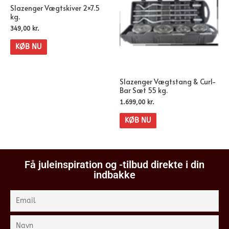
Slazenger Vægtskiver 2×7.5
kg.
349,00
kr.
KØB NU
Slazenger Vægtstang & Curl-
Bar Sæt 55 kg.
1.699,00
kr.
KØB NU
Få juleinspiration og -tilbud direkte i din
indbakke