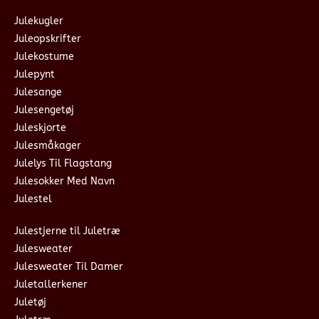
Julekugler
Juleopskrifter
Julekostume
Julepynt
Julesange
Julesengetøj
Juleskjorte
Julesmåkager
Julelys Til Flagstang
Julesokker Med Navn
Julestel
Julestjerne til Juletræ
Julesweater
Julesweater Til Damer
Juletallerkener
Juletøj