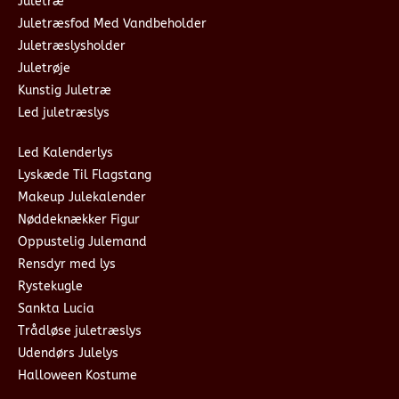
Juletræ
Juletræsfod Med Vandbeholder
Juletræslysholder
Juletrøje
Kunstig Juletræ
Led juletræslys
Led Kalenderlys
Lyskæde Til Flagstang
Makeup Julekalender
Nøddeknækker Figur
Oppustelig Julemand
Rensdyr med lys
Rystekugle
Sankta Lucia
Trådløse juletræslys
Udendørs Julelys
Halloween Kostume