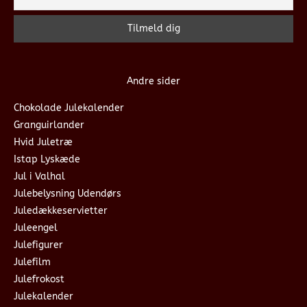
Andre sider
Chokolade Julekalender
Granguirlander
Hvid Juletræ
Istap Lyskæde
Jul i Valhal
Julebelysning Udendørs
Juledækkeservietter
Juleengel
Julefigurer
Julefilm
Julefrokost
Julekalender