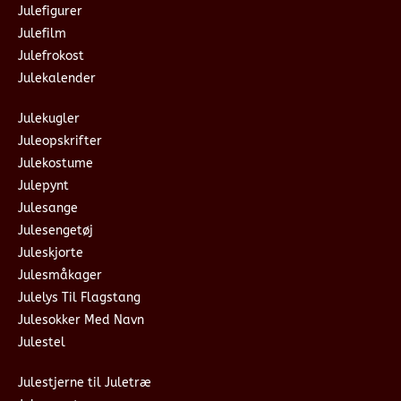
Julefigurer
Julefilm
Julefrokost
Julekalender
Julekugler
Juleopskrifter
Julekostume
Julepynt
Julesange
Julesengetøj
Juleskjorte
Julesmåkager
Julelys Til Flagstang
Julesokker Med Navn
Julestel
Julestjerne til Juletræ