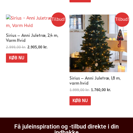
Tilbud!
Tilbud!
Sirius – Anni Juletræ, 2,4 m,
Varm Hvid
2.999,00
kr.
2.905,00
kr.
KØB NU
Sirius – Anni Juletræ, 1,8 m,
varm hvid
1.999,00
kr.
1.760,00
kr.
KØB NU
Få juleinspiration og -tilbud direkte i din
indbakke