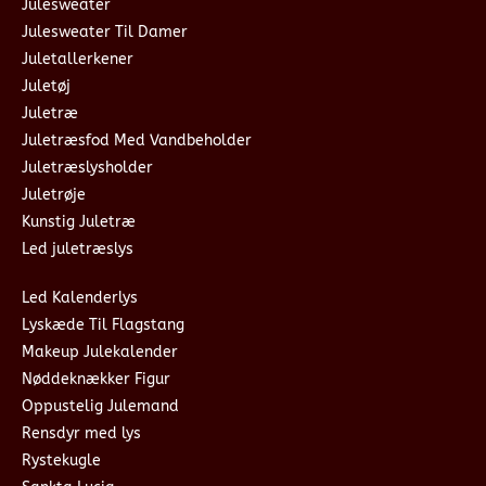
Julesweater
Julesweater Til Damer
Juletallerkener
Juletøj
Juletræ
Juletræsfod Med Vandbeholder
Juletræslysholder
Juletrøje
Kunstig Juletræ
Led juletræslys
Led Kalenderlys
Lyskæde Til Flagstang
Makeup Julekalender
Nøddeknækker Figur
Oppustelig Julemand
Rensdyr med lys
Rystekugle