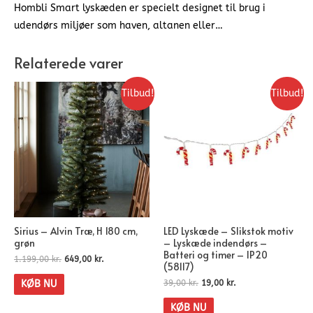
Hombli Smart lyskæden er specielt designet til brug i
udendørs miljøer som haven, altanen eller…
Relaterede varer
Tilbud!
Tilbud!
Sirius – Alvin Træ, H 180 cm,
LED Lyskæde – Slikstok motiv
grøn
– Lyskæde indendørs –
Batteri og timer – IP20
1.199,00
kr.
649,00
kr.
(58117)
39,00
kr.
19,00
kr.
KØB NU
KØB NU