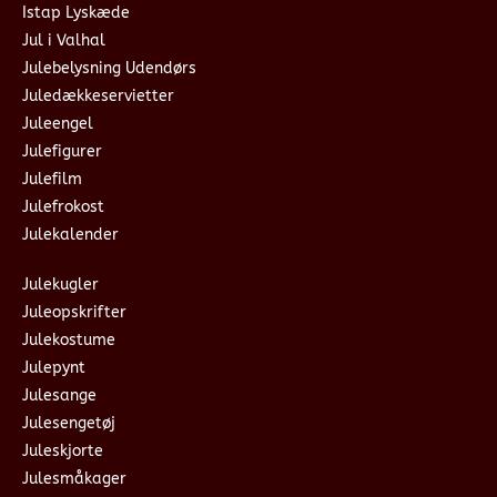
Istap Lyskæde
Jul i Valhal
Julebelysning Udendørs
Juledækkeservietter
Juleengel
Julefigurer
Julefilm
Julefrokost
Julekalender
Julekugler
Juleopskrifter
Julekostume
Julepynt
Julesange
Julesengetøj
Juleskjorte
Julesmåkager