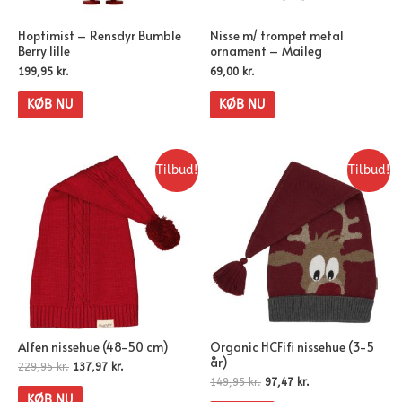
Hoptimist – Rensdyr Bumble
Nisse m/ trompet metal
Berry lille
ornament – Maileg
199,95
kr.
69,00
kr.
KØB NU
KØB NU
Tilbud!
Tilbud!
Alfen nissehue (48-50 cm)
Organic HCFifi nissehue (3-5
år)
229,95
kr.
137,97
kr.
149,95
kr.
97,47
kr.
KØB NU