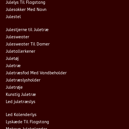
Julelys Til Flagstang
Julesokker Med Navn
Julestel
Julestjerne til Juletræ
Julesweater
Julesweater Til Damer
Juletallerkener
Juletøj
Juletræ
Juletræsfod Med Vandbeholder
Juletræslysholder
Juletrøje
Kunstig Juletræ
Led juletræslys
Led Kalenderlys
Lyskæde Til Flagstang