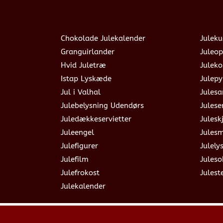
Chokolade Julekalender
Juleku
Granguirlander
Juleop
Hvid Juletræ
Julek
Istap Lyskæde
Julepy
Jul i Valhal
Jules
Julebelysning Udendørs
Julese
Juledækkeservietter
Julesk
Juleengel
Jules
Julefigurer
Julely
Julefilm
Jules
Julefrokost
Julest
Julekalender