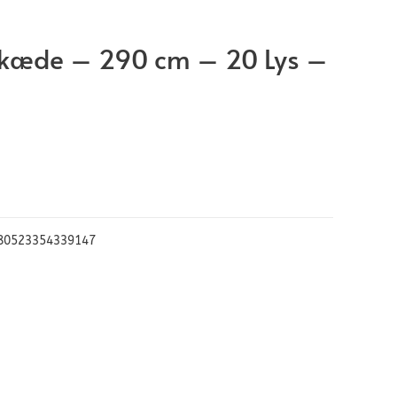
Lyskæde – 290 cm – 20 Lys –
80523354339147