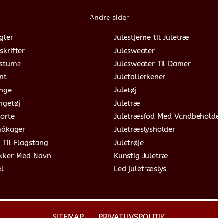
Andre sider
gler
Julestjerne til Juletræ
skrifter
Julesweater
ostume
Julesweater Til Damer
nt
Juletallerkener
ange
Juletøj
ngetøj
Juletræ
jorte
Juletræsfod Med Vandbehold
måkager
Juletræslysholder
s Til Flagstang
Juletrøje
okker Med Navn
Kunstig Juletræ
el
Led juletræslys
SITEMAP
PRIVATLIVSPOLITIK