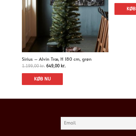
KØB
Sirius – Alvin Træ, H 180 cm, grøn
1.199,00
kr.
649,00
kr.
KØB NU