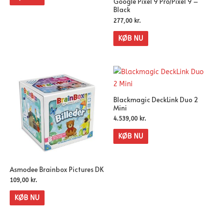
Google Pixel 9 Pro/Pixel 9 –
Black
277,00
kr.
KØB NU
Blackmagic DeckLink Duo 2
Mini
4.539,00
kr.
KØB NU
Asmodee Brainbox Pictures DK
109,00
kr.
KØB NU