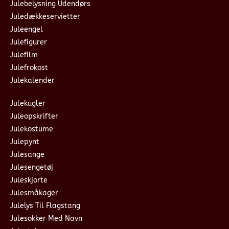
Julebelysning Udendørs
Juledækkeservietter
Juleengel
Julefigurer
Julefilm
Julefrokost
Julekalender
Julekugler
Juleopskrifter
Julekostume
Julepynt
Julesange
Julesengetøj
Juleskjorte
Julesmåkager
Julelys Til Flagstang
Julesokker Med Navn