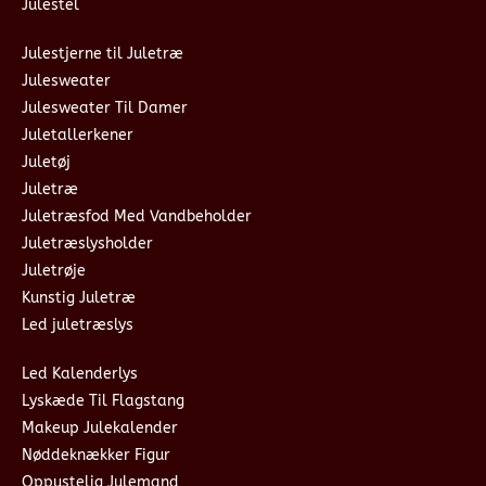
Julestel
Julestjerne til Juletræ
Julesweater
Julesweater Til Damer
Juletallerkener
Juletøj
Juletræ
Juletræsfod Med Vandbeholder
Juletræslysholder
Juletrøje
Kunstig Juletræ
Led juletræslys
Led Kalenderlys
Lyskæde Til Flagstang
Makeup Julekalender
Nøddeknækker Figur
Oppustelig Julemand