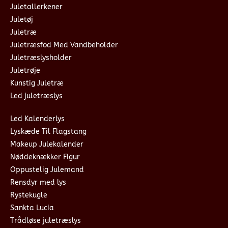
Juletallerkener
Juletøj
Juletræ
Juletræsfod Med Vandbeholder
Juletræslysholder
Juletrøje
Kunstig Juletræ
Led juletræslys
Led Kalenderlys
Lyskæde Til Flagstang
Makeup Julekalender
Nøddeknækker Figur
Oppustelig Julemand
Rensdyr med lys
Rystekugle
Sankta Lucia
Trådløse juletræslys