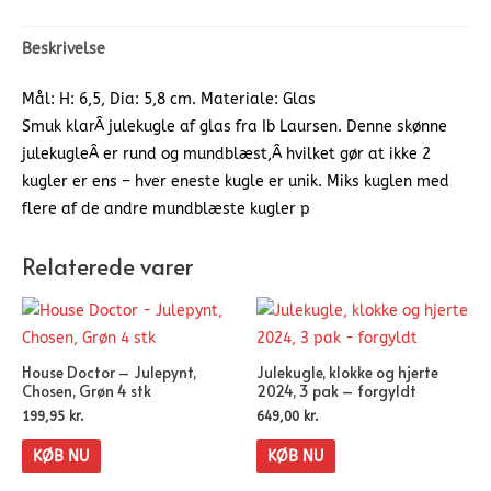
Beskrivelse
Mål: H: 6,5, Dia: 5,8 cm. Materiale: Glas
Smuk klarÂ julekugle af glas fra Ib Laursen. Denne skønne
julekugleÂ er rund og mundblæst,Â hvilket gør at ikke 2
kugler er ens – hver eneste kugle er unik. Miks kuglen med
flere af de andre mundblæste kugler p
Relaterede varer
House Doctor – Julepynt,
Julekugle, klokke og hjerte
Chosen, Grøn 4 stk
2024, 3 pak – forgyldt
199,95
kr.
649,00
kr.
KØB NU
KØB NU