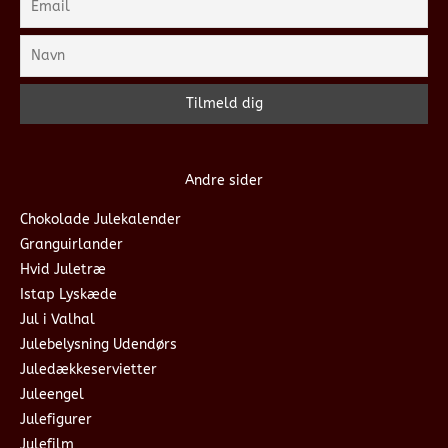
Andre sider
Chokolade Julekalender
Granguirlander
Hvid Juletræ
Istap Lyskæde
Jul i Valhal
Julebelysning Udendørs
Juledækkeservietter
Juleengel
Julefigurer
Julefilm