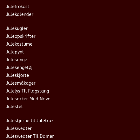
Julefrokost
Julekalender
Julekugler
Juleopskrifter
Julekostume
Julepynt
Julesange
Julesengetøj
Juleskjorte
Julesmåkager
Julelys Til Flagstang
Julesokker Med Navn
Julestel
Julestjerne til Juletræ
Julesweater
Julesweater Til Damer