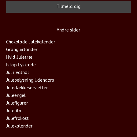
Andre sider
Chokolade Julekalender
Granguirlander
Hvid Juletræ
Istap Lyskæde
Jul i Valhal
Julebelysning Udendørs
Juledækkeservietter
Juleengel
Julefigurer
Julefilm
Julefrokost
Julekalender