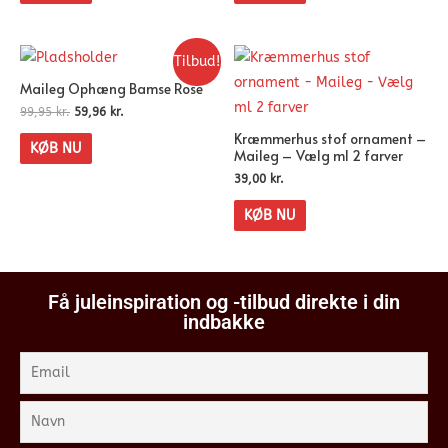
Tilbud!
Maileg Ophæng Bamse Rose
99,95
kr.
59,96
kr.
Kræmmerhus stof ornament –
KØB NU
Maileg – Vælg ml 2 farver
39,00
kr.
KØB NU
Få juleinspiration og -tilbud direkte i din
indbakke