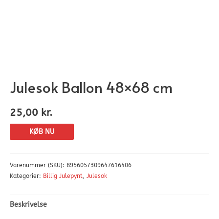
Julesok Ballon 48×68 cm
25,00
kr.
KØB NU
Varenummer (SKU):
8956057309647616406
Kategorier:
Billig Julepynt
,
Julesok
Beskrivelse