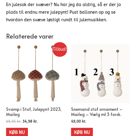
En julesok der svæver? Nu har jeg da aldrig, så er der jo
plads til endnu mere julepynt! Pust ballonen op og se
hvordan den svæve løstigt rundt til julemusikken.
Relaterede varer
Tilbud!
Svamp i Stof, Julepynt 2023,
Snemand stof ornament –
Maileg
Maileg – Vælg ml 3 forsk.
69,95
kr.
34,98
kr.
49,00
kr.
KØB NU
KØB NU