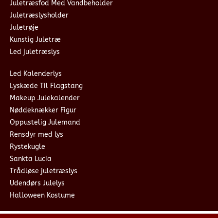
Juletræsfod Med Vandbeholder
Juletræslysholder
Juletrøje
Kunstig Juletræ
Led juletræslys
Led Kalenderlys
Lyskæde Til Flagstang
Makeup Julekalender
Nøddeknækker Figur
Oppustelig Julemand
Rensdyr med lys
Rystekugle
Sankta Lucia
Trådløse juletræslys
Udendørs Julelys
Halloween Kostume