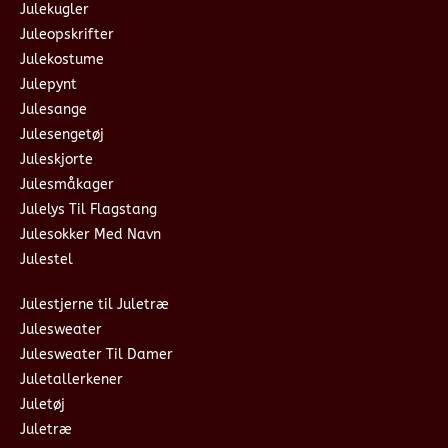
Julekugler
Juleopskrifter
Julekostume
Julepynt
Julesange
Julesengetøj
Juleskjorte
Julesmåkager
Julelys Til Flagstang
Julesokker Med Navn
Julestel
Julestjerne til Juletræ
Julesweater
Julesweater Til Damer
Juletallerkener
Juletøj
Juletræ