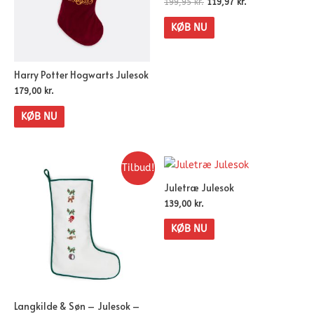
199,95
kr.
119,97
kr.
KØB NU
Harry Potter Hogwarts Julesok
179,00
kr.
KØB NU
Tilbud!
Juletræ Julesok
139,00
kr.
KØB NU
Langkilde & Søn – Julesok –