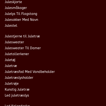
Juleskjorte
Julesmåkager
Julelys Til Flagstang
Julesokker Med Navn
Julestel
Julestjerne til Juletræ
Julesweater
Julesweater Til Damer
Juletallerkener
Juletøj
Juletræ
Juletræsfod Med Vandbeholder
Juletræslysholder
Juletrøje
Kunstig Juletræ
Led juletræslys