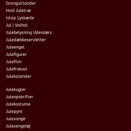
Granguirlander
Hvid Juletræ
Istap Lyskæde
Jul i Valhal
Julebelysning Udendørs
Juledækkeservietter
Juleengel
Julefigurer
Julefilm
Julefrokost
Julekalender
Julekugler
Juleopskrifter
Julekostume
Julepynt
Julesange
Julesengetøj