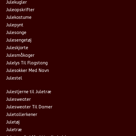
Julekugler
Juleopskrifter
Julekostume
Julepynt
Julesange
Julesengetøj
Juleskjorte
Julesmåkager
Julelys Til Flagstang
Julesokker Med Navn
Julestel
Julestjerne til Juletræ
Julesweater
Julesweater Til Damer
Juletallerkener
Juletøj
Juletræ