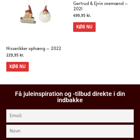
Gertrud & Ejvin snemænd –
2021
499,95
kr.
KØB NU
Nisserikker ophæng – 2022
229,95
kr.
KØB NU
Få juleinspiration og -tilbud direkte i din
indbakke