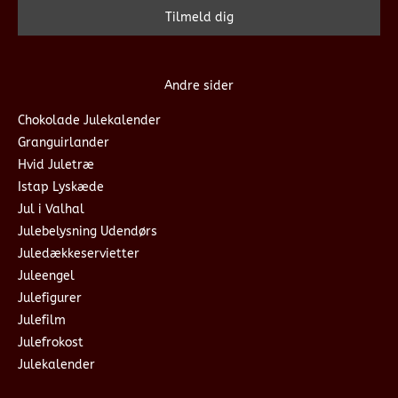
Andre sider
Chokolade Julekalender
Granguirlander
Hvid Juletræ
Istap Lyskæde
Jul i Valhal
Julebelysning Udendørs
Juledækkeservietter
Juleengel
Julefigurer
Julefilm
Julefrokost
Julekalender