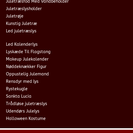
Juletræsfod Med Vandbeholder
Juletræslysholder
Juletrøje
Kunstig Juletræ
Led juletræslys
Led Kalenderlys
Lyskæde Til Flagstang
Makeup Julekalender
Nøddeknækker Figur
Oppustelig Julemand
Rensdyr med lys
Rystekugle
Sankta Lucia
Trådløse juletræslys
Udendørs Julelys
Halloween Kostume