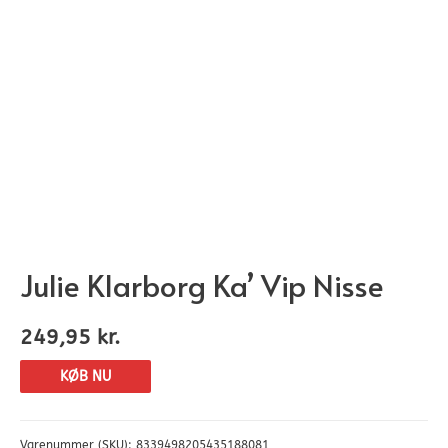
Julie Klarborg Ka’ Vip Nisse
249,95
kr.
KØB NU
Varenummer (SKU):
8339498205435188081