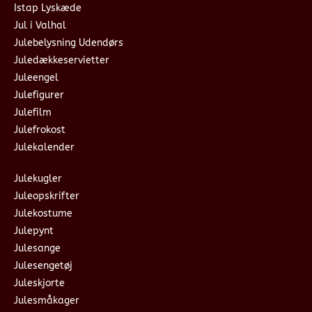
Istap Lyskæde
Jul i Valhal
Julebelysning Udendørs
Juledækkeservietter
Juleengel
Julefigurer
Julefilm
Julefrokost
Julekalender
Julekugler
Juleopskrifter
Julekostume
Julepynt
Julesange
Julesengetøj
Juleskjorte
Julesmåkager