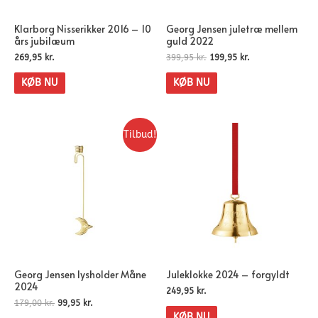
Klarborg Nisserikker 2016 – 10
Georg Jensen juletræ mellem
års jubilæum
guld 2022
269,95
kr.
399,95
kr.
199,95
kr.
KØB NU
KØB NU
Tilbud!
Georg Jensen lysholder Måne
Juleklokke 2024 – forgyldt
2024
249,95
kr.
179,00
kr.
99,95
kr.
KØB NU