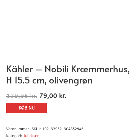
Kähler – Nobili Kræmmerhus,
H 15.5 cm, olivengrøn
129,95
kr.
79,00
kr.
KØB NU
Varenummer (SKU):
1021339521304852946
Kategori:
Juletræer