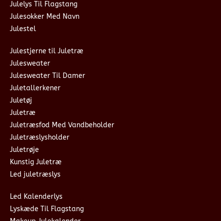
Julelys Til Flagstang
Julesokker Med Navn
Julestel
Julestjerne til Juletræ
Julesweater
Julesweater Til Damer
Juletallerkener
Juletøj
Juletræ
Juletræsfod Med Vandbeholder
Juletræslysholder
Juletrøje
Kunstig Juletræ
Led juletræslys
Led Kalenderlys
Lyskæde Til Flagstang