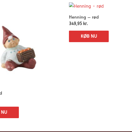
Henning – rød
349,95
kr.
KØB NU
d
 NU