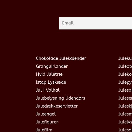
Chokolade Julekalender
Juleku
Granguirlander
Juleop
Hvid Juletræ
Julek
Istap Lyskæde
Julepy
Jul i Valhal
Jules
Julebelysning Udendørs
Julese
Juledækkeservietter
Julesk
Juleengel
Jules
Julefigurer
Julely
Julefilm
Jules