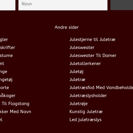
Andre sider
gler
Julestjerne til Juletræ
skrifter
Julesweater
ostume
Julesweater Til Damer
nt
Juletallerkener
ange
Juletøj
ngetøj
Juletræ
jorte
Juletræsfod Med Vandbehold
måkager
Juletræslysholder
s Til Flagstang
Juletrøje
okker Med Navn
Kunstig Juletræ
el
Led juletræslys