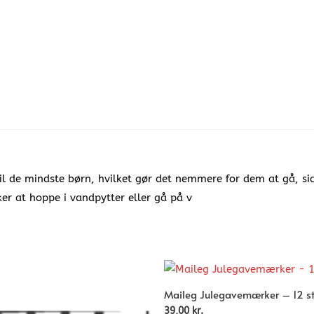
til de mindste børn, hvilket gør det nemmere for dem at gå, si
ker at hoppe i vandpytter eller gå på v
Maileg Julegavemærker – 12 st
39,00
kr.