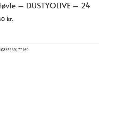
tøvle – DUSTYOLIVE – 24
30
kr.
10856239177160