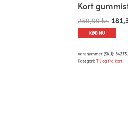
Kort gummis
259,00
kr.
181,
KØB NU
Varenummer (SKU):
84275
Kategori:
Til og fra kort