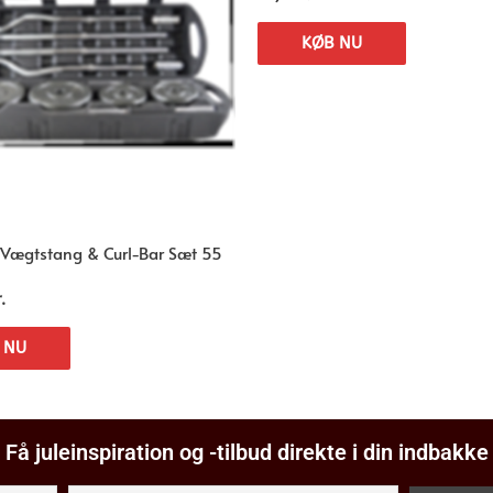
KØB NU
 Vægtstang & Curl-Bar Sæt 55
.
 NU
Få juleinspiration og -tilbud direkte i din indbakke