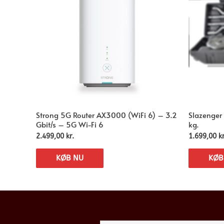
Strong 5G Router AX3000 (WiFi 6) – 3.2
Slazenger
Gbit/s – 5G Wi-Fi 6
kg.
2.499,00
kr.
1.699,00
kr
KØB NU
KØB