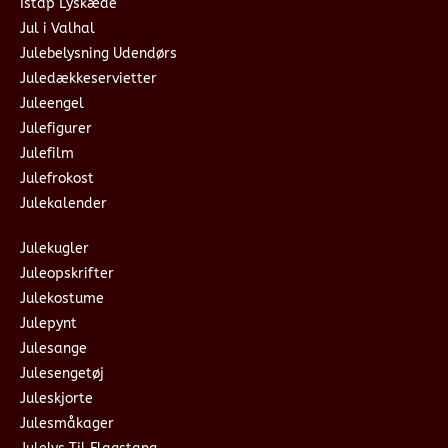
Istap Lyskæde
Jul i Valhal
Julebelysning Udendørs
Juledækkeservietter
Juleengel
Julefigurer
Julefilm
Julefrokost
Julekalender
Julekugler
Juleopskrifter
Julekostume
Julepynt
Julesange
Julesengetøj
Juleskjorte
Julesmåkager