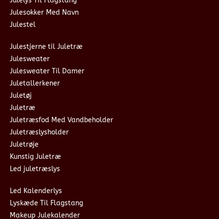
Julelys Til Flagstang
Julesokker Med Navn
Julestel
Julestjerne til Juletræ
Julesweater
Julesweater Til Damer
Juletallerkener
Juletøj
Juletræ
Juletræsfod Med Vandbeholder
Juletræslysholder
Juletrøje
Kunstig Juletræ
Led juletræslys
Led Kalenderlys
Lyskæde Til Flagstang
Makeup Julekalender