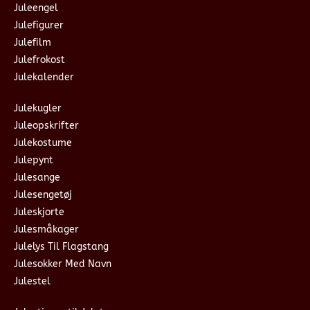
Juleengel
Julefigurer
Julefilm
Julefrokost
Julekalender
Julekugler
Juleopskrifter
Julekostume
Julepynt
Julesange
Julesengetøj
Juleskjorte
Julesmåkager
Julelys Til Flagstang
Julesokker Med Navn
Julestel