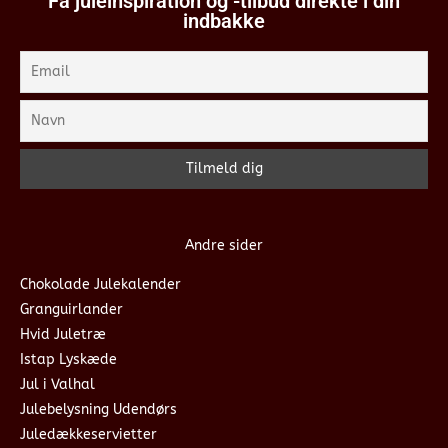
Få juleinspiration og -tilbud direkte i din
indbakke
Andre sider
Chokolade Julekalender
Granguirlander
Hvid Juletræ
Istap Lyskæde
Jul i Valhal
Julebelysning Udendørs
Juledækkeservietter