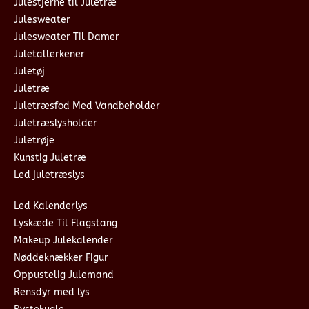
Julestjerne til Juletræ
Julesweater
Julesweater Til Damer
Juletallerkener
Juletøj
Juletræ
Juletræsfod Med Vandbeholder
Juletræslysholder
Juletrøje
Kunstig Juletræ
Led juletræslys
Led Kalenderlys
Lyskæde Til Flagstang
Makeup Julekalender
Nøddeknækker Figur
Oppustelig Julemand
Rensdyr med lys