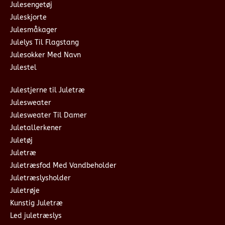
Julesengetøj
Juleskjorte
Julesmåkager
Julelys Til Flagstang
Julesokker Med Navn
Julestel
Julestjerne til Juletræ
Julesweater
Julesweater Til Damer
Juletallerkener
Juletøj
Juletræ
Juletræsfod Med Vandbeholder
Juletræslysholder
Juletrøje
Kunstig Juletræ
Led juletræslys