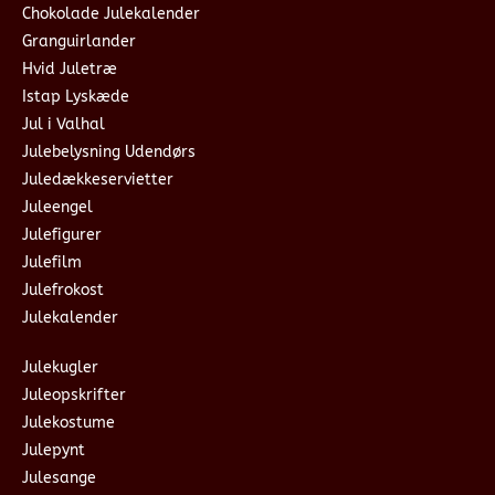
Chokolade Julekalender
Granguirlander
Hvid Juletræ
Istap Lyskæde
Jul i Valhal
Julebelysning Udendørs
Juledækkeservietter
Juleengel
Julefigurer
Julefilm
Julefrokost
Julekalender
Julekugler
Juleopskrifter
Julekostume
Julepynt
Julesange