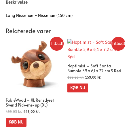
Beskrivelse
Lang Nissehue – Nissehue (150 cm)
Relaterede varer
Tilbud!
Tilbud!
Hoptimist – Soft Santa
Bumble 5,9 x 6,1 x 7,2 cm S Rød
199,95
kr.
159,00
kr.
KØB NU
FableWood – XL Rensdyret
Svend Pick-me-up (XL)
499,95
kr.
442,00
kr.
KØB NU