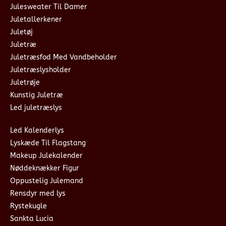
Julesweater Til Damer
Juletallerkener
Juletøj
Juletræ
Juletræsfod Med Vandbeholder
Juletræslysholder
Juletrøje
Kunstig Juletræ
Led juletræslys
Led Kalenderlys
Lyskæde Til Flagstang
Makeup Julekalender
Nøddeknækker Figur
Oppustelig Julemand
Rensdyr med lys
Rystekugle
Sankta Lucia