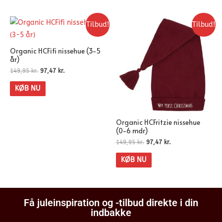
Tilbud!
Tilbud!
Organic HCFifi nissehue (3-5
år)
149,95
kr.
97,47
kr.
KØB NU
Organic HCFritzie nissehue
(0-6 mdr)
149,95
kr.
97,47
kr.
KØB NU
Få juleinspiration og -tilbud direkte i din
indbakke