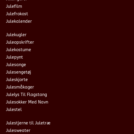
Julefilm
Julefrokost
Julekalender
Julekugler
Juleopskrifter
Julekostume
Julepynt
Julesange
Julesengetøj
Juleskjorte
Julesmåkager
Julelys Til Flagstang
Julesokker Med Navn
Julestel
Julestjerne til Juletræ
Julesweater