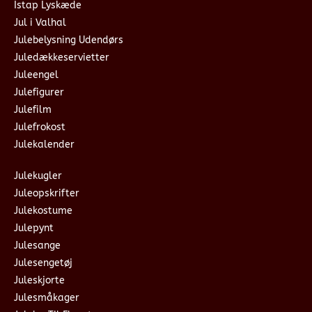
Istap Lyskæde
Jul i Valhal
Julebelysning Udendørs
Juledækkeservietter
Juleengel
Julefigurer
Julefilm
Julefrokost
Julekalender
Julekugler
Juleopskrifter
Julekostume
Julepynt
Julesange
Julesengetøj
Juleskjorte
Julesmåkager