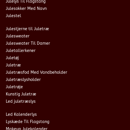
Julelys Til Flagstang
Julesokker Med Navn
Julestel
Julestjerne til Juletræ
Julesweater
Julesweater Til Damer
Juletallerkener
Juletøj
Juletræ
Juletræsfod Med Vandbeholder
Juletræslysholder
Juletrøje
Kunstig Juletræ
Led juletræslys
Led Kalenderlys
Lyskæde Til Flagstang
Makeup Julekalender