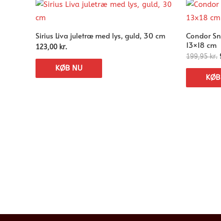
Sirius Liva juletræ med lys, guld, 30 cm
Condor Sn
13×18 cm
123,00
kr.
199,95
kr.
KØB NU
KØB