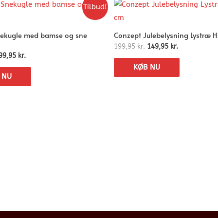
Tilbud!
ekugle med bamse og sne
Conzept Julebelysning Lystræ 
199,95
kr.
149,95
kr.
99,95
kr.
KØB NU
 NU