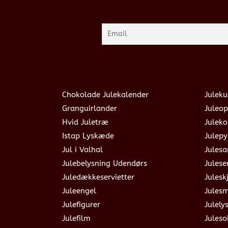
Chokolade Julekalender
Juleku
Granguirlander
Juleop
Hvid Juletræ
Julek
Istap Lyskæde
Julepy
Jul i Valhal
Jules
Julebelysning Udendørs
Julese
Juledækkeservietter
Julesk
Juleengel
Jules
Julefigurer
Julely
Julefilm
Jules