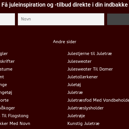
Få juleinspiration og -tilbud direkte i din indbakke
Andre sider
gler
Julestjerne til Juletræ
skrifter
Julesweater
ostume
Julesweater Til Damer
nt
Juletallerkener
ange
Juletøj
ngetøj
Juletræ
jorte
Juletræsfod Med Vandbehold
måkager
Juletræslysholder
s Til Flagstang
Juletrøje
okker Med Navn
Kunstig Juletræ