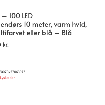
 – 100 LED
endørs 10 meter, varm hvid,
ltifarvet eller blå – Blå
0
kr.
70070457063975
Lyskæder