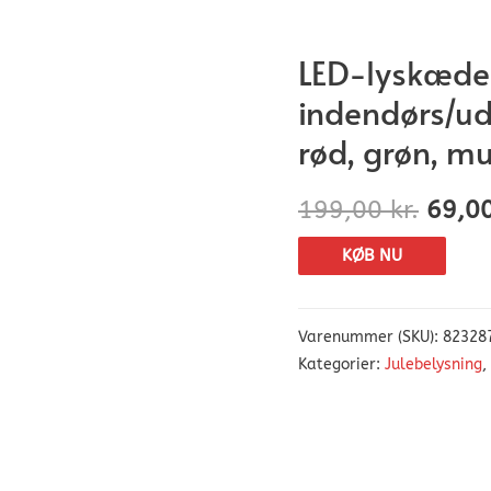
LED-lyskæde
indendørs/ud
rød, grøn, mu
199,00
kr.
69,0
KØB NU
Varenummer (SKU):
82328
Kategorier:
Julebelysning
,