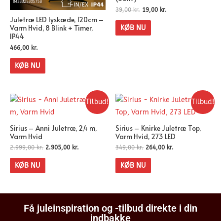
39,00
kr.
19,00
kr.
Juletræ LED lyskæde, 120cm –
Varm Hvid, 8 Blink + Timer,
KØB NU
IP44
466,00
kr.
KØB NU
Tilbud!
Tilbud!
Sirius – Anni Juletræ, 2,4 m,
Sirius – Knirke Juletræ Top,
Varm Hvid
Varm Hvid, 273 LED
2.999,00
kr.
2.905,00
kr.
349,00
kr.
264,00
kr.
KØB NU
KØB NU
Få juleinspiration og -tilbud direkte i din
indbakke