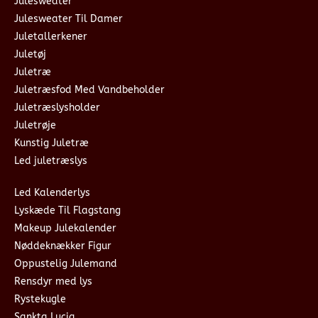
Julesweater
Julesweater Til Damer
Juletallerkener
Juletøj
Juletræ
Juletræsfod Med Vandbeholder
Juletræslysholder
Juletrøje
Kunstig Juletræ
Led juletræslys
Led Kalenderlys
Lyskæde Til Flagstang
Makeup Julekalender
Nøddeknækker Figur
Oppustelig Julemand
Rensdyr med lys
Rystekugle
Sankta Lucia