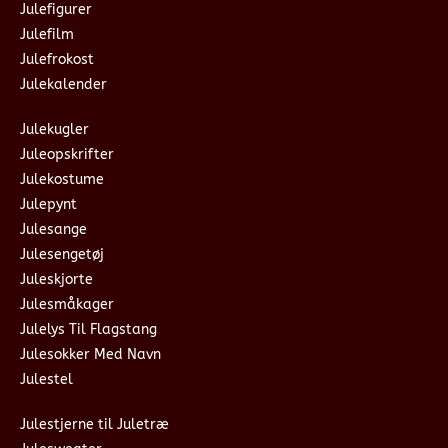
Julefigurer
Julefilm
Julefrokost
Julekalender
Julekugler
Juleopskrifter
Julekostume
Julepynt
Julesange
Julesengetøj
Juleskjorte
Julesmåkager
Julelys Til Flagstang
Julesokker Med Navn
Julestel
Julestjerne til Juletræ