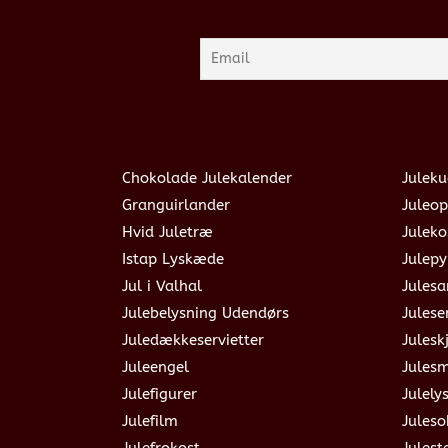
Chokolade Julekalender
Juleku
Granguirlander
Juleop
Hvid Juletræ
Julek
Istap Lyskæde
Julepy
Jul i Valhal
Jules
Julebelysning Udendørs
Julese
Juledækkeservietter
Julesk
Juleengel
Jules
Julefigurer
Julely
Julefilm
Jules