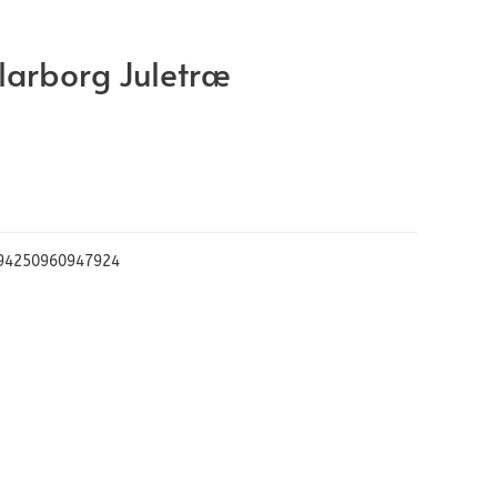
 Klarborg Juletræ
94250960947924