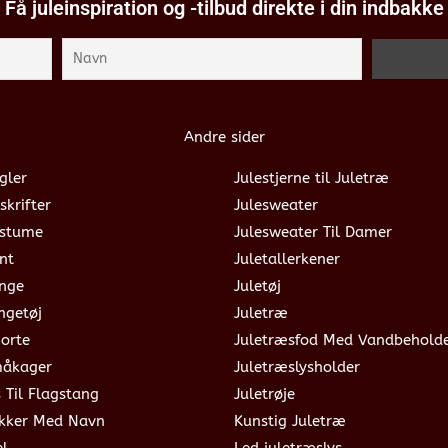
Få juleinspiration og -tilbud direkte i din indbakke
Andre sider
gler
Julestjerne til Juletræ
skrifter
Julesweater
ostume
Julesweater Til Damer
nt
Juletallerkener
ange
Juletøj
ngetøj
Juletræ
jorte
Juletræsfod Med Vandbehold
måkager
Juletræslysholder
s Til Flagstang
Juletrøje
okker Med Navn
Kunstig Juletræ