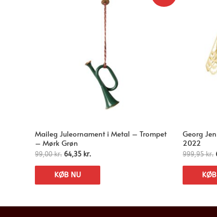
Maileg Juleornament i Metal – Trompet
Georg Jens
– Mørk Grøn
2022
99,00
kr.
64,35
kr.
999,95
kr.
KØB NU
KØB