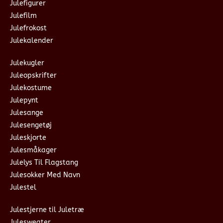
Julefigurer
Julefilm
Julefrokost
Julekalender
Julekugler
Juleopskrifter
Julekostume
Julepynt
Julesange
Julesengetøj
Juleskjorte
Julesmåkager
Julelys Til Flagstang
Julesokker Med Navn
Julestel
Julestjerne til Juletræ
Julesweater