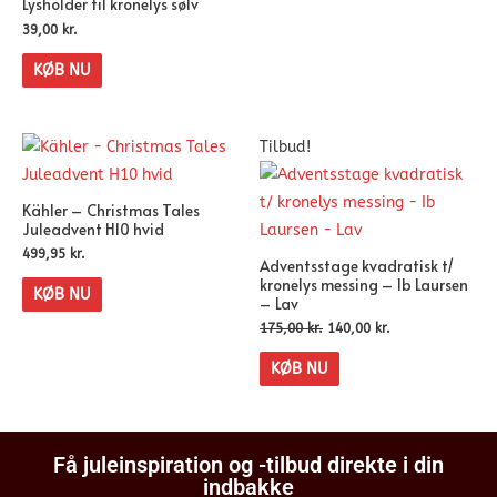
Lysholder til kronelys sølv
39,00
kr.
KØB NU
Tilbud!
Kähler – Christmas Tales
Juleadvent H10 hvid
499,95
kr.
Adventsstage kvadratisk t/
kronelys messing – Ib Laursen
KØB NU
– Lav
175,00
kr.
140,00
kr.
KØB NU
Få juleinspiration og -tilbud direkte i din
indbakke