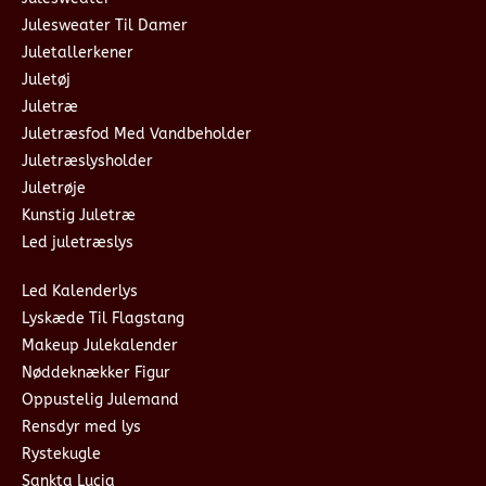
Julesweater Til Damer
Juletallerkener
Juletøj
Juletræ
Juletræsfod Med Vandbeholder
Juletræslysholder
Juletrøje
Kunstig Juletræ
Led juletræslys
Led Kalenderlys
Lyskæde Til Flagstang
Makeup Julekalender
Nøddeknækker Figur
Oppustelig Julemand
Rensdyr med lys
Rystekugle
Sankta Lucia