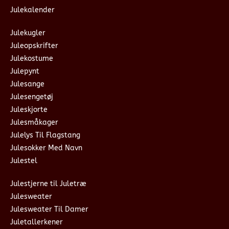
Julekalender
Julekugler
Juleopskrifter
Julekostume
Julepynt
Julesange
Julesengetøj
Juleskjorte
Julesmåkager
Julelys Til Flagstang
Julesokker Med Navn
Julestel
Julestjerne til Juletræ
Julesweater
Julesweater Til Damer
Juletallerkener