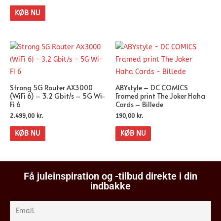
KØB NU
Strong 5G Router AX3000
ABYstyle – DC COMICS
(WiFi 6) – 3.2 Gbit/s – 5G Wi-
Framed print The Joker Haha
Fi 6
Cards – Billede
2.499,00
kr.
190,00
kr.
KØB NU
KØB NU
Få juleinspiration og -tilbud direkte i din
indbakke