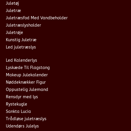
Juletøj
Juletræ
Juletræsfod Med Vandbeholder
Juletræslysholder
Juletrøje
Kunstig Juletræ
Led juletræslys
Led Kalenderlys
Lyskæde Til Flagstang
Makeup Julekalender
Nøddeknækker Figur
Oppustelig Julemand
Rensdyr med lys
Rystekugle
Sankta Lucia
Trådløse juletræslys
Udendørs Julelys