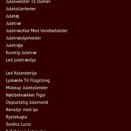
Julesweater Til Damer
Juletallerkener
Juletøj
Juletræ
Juletræsfod Med Vandbeholder
Juletræslysholder
Juletrøje
Kunstig Juletræ
Led juletræslys
Led Kalenderlys
Lyskæde Til Flagstang
Makeup Julekalender
Nøddeknækker Figur
Oppustelig Julemand
Rensdyr med lys
Rystekugle
Sankta Lucia