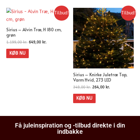
Tilbud!
Tilbud!
Sirius – Alvin Træ, H 180 cm,
grøn
1.199,00
kr.
649,00
kr.
KØB NU
Sirius – Knirke Juletræ Top,
Varm Hvid, 273 LED
349,00
kr.
264,00
kr.
KØB NU
Få juleinspiration og -tilbud direkte i din
indbakke