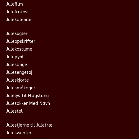
Julefilm
Julefrokost
Julekalender
Julekugler
Juleopskrifter
Julekostume
Julepynt
Julesange
Julesengetøj
Juleskjorte
Julesmåkager
Julelys Til Flagstang
Julesokker Med Navn
Julestel
Julestjerne til Juletræ
Julesweater