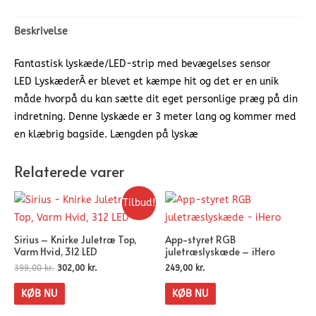
Beskrivelse
Fantastisk lyskæde/LED-strip med bevægelses sensor
LED LyskæderÂ er blevet et kæmpe hit og det er en unik
måde hvorpå du kan sætte dit eget personlige præg på din
indretning. Denne lyskæde er 3 meter lang og kommer med
en klæbrig bagside. Længden på lyskæ
Relaterede varer
Tilbud!
Sirius – Knirke Juletræ Top,
App-styret RGB
Varm Hvid, 312 LED
juletræslyskæde – iHero
399,00
kr.
302,00
kr.
249,00
kr.
KØB NU
KØB NU