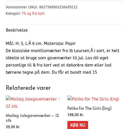
Varenummer (SKU):
8627568963236499212
Kategori:
Til og fra kort
Beskrivelse
Mål: H: 3, L:Â 6 cm. Materiale: Papir
De klassiske manillamærker fra Ib Laursen,Â i sort, er helt
idéelle at bruge som gavemærker til jul. Lav dit eget
personlige til & fra kort ved at dekorére dem eller lad
børnene tegne på dem. Du får et bundt med 15
Relaterede varer
Peliko For The Girls (Eng)
Maileg Julegavemærker – 12
198,00
kr.
stk.
KØB NU
39,00
kr.