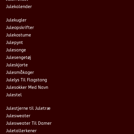
Julekalender
Julekugler
Juleopskrifter
Julekostume
Julepynt
Julesange
Julesengetøj
Juleskjorte
Julesmåkager
Julelys Til Flagstang
Julesokker Med Navn
Julestel
Julestjerne til Juletræ
Julesweater
Julesweater Til Damer
Juletallerkener