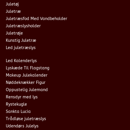
Juletøj
Juletræ
Juletræsfod Med Vandbeholder
Juletræslysholder
Juletrøje
Kunstig Juletræ
Led juletræslys
Led Kalenderlys
Lyskæde Til Flagstang
Makeup Julekalender
Nøddeknækker Figur
Oppustelig Julemand
Rensdyr med lys
Rystekugle
Sankta Lucia
Trådløse juletræslys
Udendørs Julelys