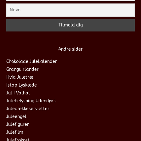
Andre sider
Chokolade Julekalender
Granguirlander
Hvid Juletræ
Istap Lyskæde
Jul i Valhal
Julebelysning Udendørs
Juledækkeservietter
Juleengel
Julefigurer
Julefilm
Julefrokost