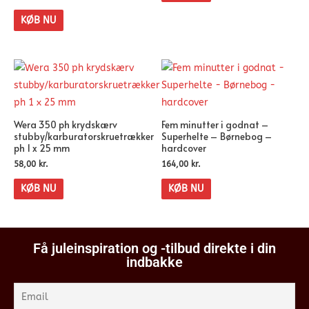
KØB NU
Wera 350 ph krydskærv
Fem minutter i godnat –
stubby/karburatorskruetrækker
Superhelte – Børnebog –
ph 1 x 25 mm
hardcover
58,00
kr.
164,00
kr.
KØB NU
KØB NU
Få juleinspiration og -tilbud direkte i din
indbakke