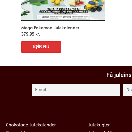
Mega Pokemon Julekalender
379,95
kr.
KØB NU
Få juleins
Chokolade Julekalender
Julekugler