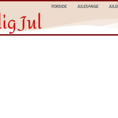
FORSIDE
JULESANGE
JULE
ig Jul