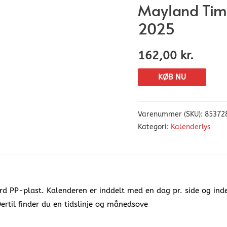
Mayland Time
2025
162,00
kr.
KØB NU
Varenummer (SKU):
85372
Kategori:
Kalenderlys
d PP-plast. Kalenderen er inddelt med en dag pr. side og ind
Dertil finder du en tidslinje og månedsove