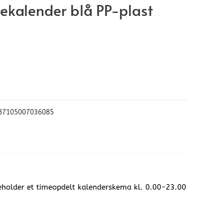
kalender blå PP-plast
87105007036085
eholder et timeopdelt kalenderskema kl. 0.00-23.00