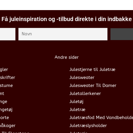
Få juleinspiration og -tilbud direkte i din indbakke
Andre sider
gler
Julestjerne til Juletræ
skrifter
Julesweater
ostume
Julesweater Til Damer
nt
Juletallerkener
ange
Juletøj
ngetøj
Juletræ
jorte
Juletræsfod Med Vandbehold
måkager
Juletræslysholder