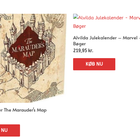
Alvilda Julekalender – Marvel
Bøger
219,95
kr.
KØB NU
er The Marauder’s Map
 NU