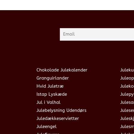
Chokolade Julekalender
Juleku
Granguirlander
Juleop
Hvid Juletræ
Julek
Istap Lyskæde
Julepy
Jul i Valhal
Jules
Julebelysning Udendørs
Julese
Juledækkeservietter
Julesk
Juleengel
Jules