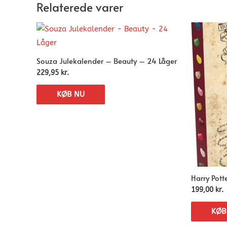
Relaterede varer
Souza Julekalender – Beauty – 24 Låger
229,95
kr.
KØB NU
Harry Pott
199,00
kr.
KØB