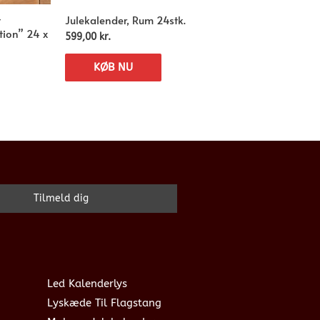
t
Julekalender, Rum 24stk.
tion” 24 x
599,00
kr.
KØB NU
Led Kalenderlys
Lyskæde Til Flagstang