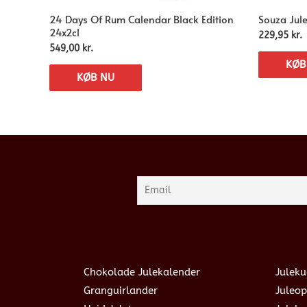
24 Days Of Rum Calendar Black Edition
Souza Jul
24x2cl
229,95
kr.
549,00
kr.
KØB
KØB NU
Chokolade Julekalender
Juleku
Granguirlander
Juleop