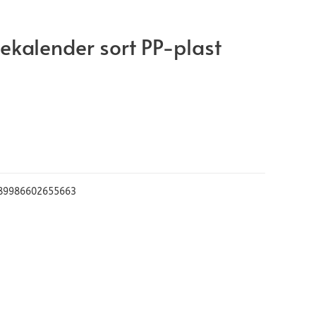
kalender sort PP-plast
89986602655663