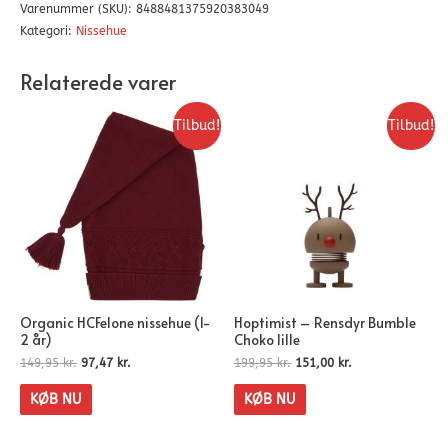
Varenummer (SKU):
8488481375920383049
Kategori:
Nissehue
Relaterede varer
Tilbud!
Tilbud!
Organic HCFelone nissehue (1-
Hoptimist – Rensdyr Bumble
2 år)
Choko lille
149,95
kr.
97,47
kr.
199,95
kr.
151,00
kr.
KØB NU
KØB NU