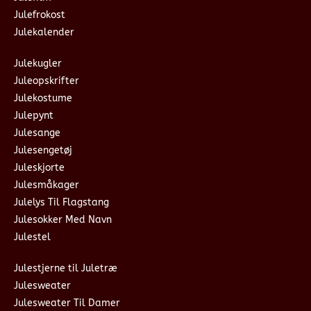
Julefrokost
Julekalender
Julekugler
Juleopskrifter
Julekostume
Julepynt
Julesange
Julesengetøj
Juleskjorte
Julesmåkager
Julelys Til Flagstang
Julesokker Med Navn
Julestel
Julestjerne til Juletræ
Julesweater
Julesweater Til Damer