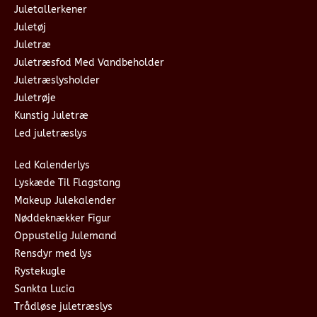
Juletallerkener
Juletøj
Juletræ
Juletræsfod Med Vandbeholder
Juletræslysholder
Juletrøje
Kunstig Juletræ
Led juletræslys
Led Kalenderlys
Lyskæde Til Flagstang
Makeup Julekalender
Nøddeknækker Figur
Oppustelig Julemand
Rensdyr med lys
Rystekugle
Sankta Lucia
Trådløse juletræslys