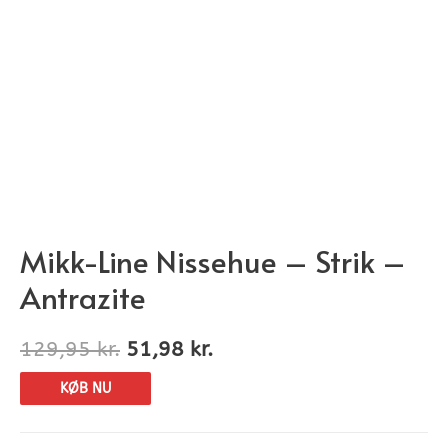
Mikk-Line Nissehue – Strik –
Antrazite
129,95
kr.
51,98
kr.
KØB NU