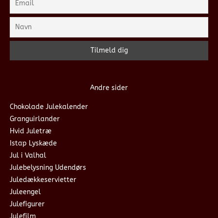
Andre sider
Chokolade Julekalender
Granguirlander
Hvid Juletræ
Istap Lyskæde
Jul i Valhal
Julebelysning Udendørs
Juledækkeservietter
Juleengel
Julefigurer
Julefilm