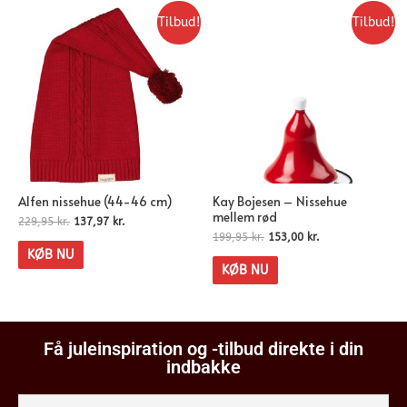
Tilbud!
Tilbud!
Alfen nissehue (44-46 cm)
Kay Bojesen – Nissehue
mellem rød
229,95
kr.
137,97
kr.
199,95
kr.
153,00
kr.
KØB NU
KØB NU
Få juleinspiration og -tilbud direkte i din
indbakke