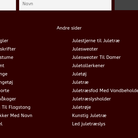
Andre sider
gler
Julestjerne til Juletræ
skrifter
Julesweater
ostume
Julesweater Til Damer
nt
Juletallerkener
ange
Juletøj
ngetøj
Juletræ
jorte
Juletræsfod Med Vandbehold
måkager
Juletræslysholder
s Til Flagstang
Juletrøje
okker Med Navn
Kunstig Juletræ
el
Led juletræslys