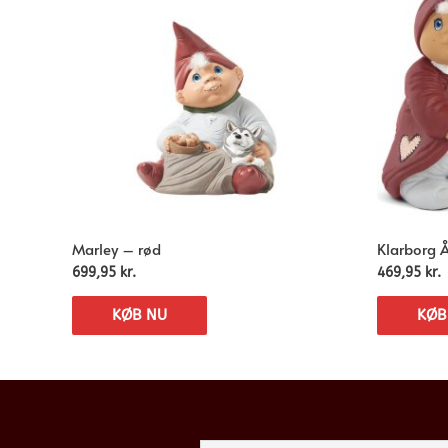
Marley – rød
Klarborg 
699,95
kr.
469,95
kr.
KØB NU
KØB