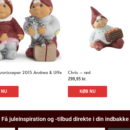
Årsnissepar 2015 Andrea & Uffe
Chris – rød
299,95
kr.
 NU
KØB NU
Få juleinspiration og -tilbud direkte i din indbakke