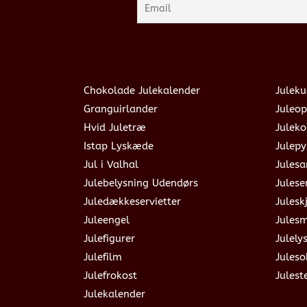
Chokolade Julekalender
Juleku
Granguirlander
Juleop
Hvid Juletræ
Julek
Istap Lyskæde
Julepy
Jul i Valhal
Jules
Julebelysning Udendørs
Julese
Juledækkeservietter
Julesk
Juleengel
Jules
Julefigurer
Julely
Julefilm
Jules
Julefrokost
Julest
Julekalender