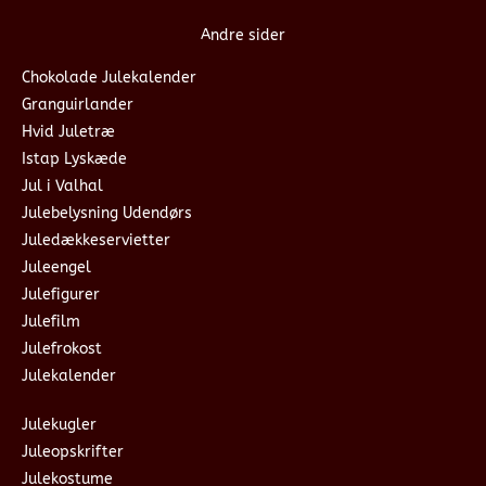
Andre sider
Chokolade Julekalender
Granguirlander
Hvid Juletræ
Istap Lyskæde
Jul i Valhal
Julebelysning Udendørs
Juledækkeservietter
Juleengel
Julefigurer
Julefilm
Julefrokost
Julekalender
Julekugler
Juleopskrifter
Julekostume