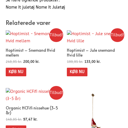
Se flere lignende produkter:
Name It juletøj Name It Juletøj
Relaterede varer
Tilbud!
Tilbud!
Hoptimist – Snemand Hvid
Hoptimist – Jule snemand
mellem
Hvid lille
249,95
kr.
200,00
kr.
199,95
kr.
133,00
kr.
KØB NU
KØB NU
Tilbud!
Organic HCFifi nissehue (3-5
år)
149,95
kr.
97,47
kr.