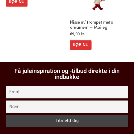
KØB NU
Nisse m/ trompet metal
ornament – Maileg
69,00
kr.
KØB NU
Få juleinspiration og -tilbud direkte i din
indbakke