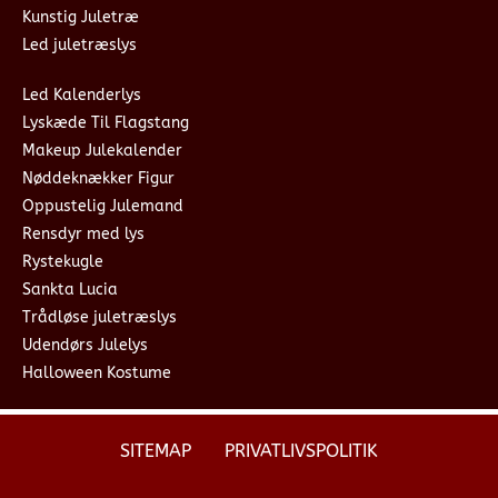
Kunstig Juletræ
Led juletræslys
Led Kalenderlys
Lyskæde Til Flagstang
Makeup Julekalender
Nøddeknækker Figur
Oppustelig Julemand
Rensdyr med lys
Rystekugle
Sankta Lucia
Trådløse juletræslys
Udendørs Julelys
Halloween Kostume
SITEMAP
PRIVATLIVSPOLITIK