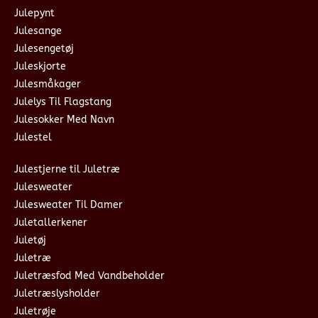
Julepynt
Julesange
Julesengetøj
Juleskjorte
Julesmåkager
Julelys Til Flagstang
Julesokker Med Navn
Julestel
Julestjerne til Juletræ
Julesweater
Julesweater Til Damer
Juletallerkener
Juletøj
Juletræ
Juletræsfod Med Vandbeholder
Juletræslysholder
Juletrøje