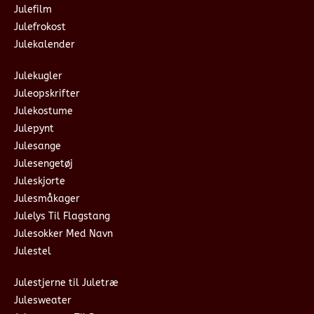
Julefilm
Julefrokost
Julekalender
Julekugler
Juleopskrifter
Julekostume
Julepynt
Julesange
Julesengetøj
Juleskjorte
Julesmåkager
Julelys Til Flagstang
Julesokker Med Navn
Julestel
Julestjerne til Juletræ
Julesweater