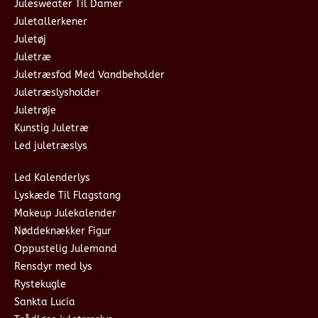
Julesweater Til Damer
Juletallerkener
Juletøj
Juletræ
Juletræsfod Med Vandbeholder
Juletræslysholder
Juletrøje
Kunstig Juletræ
Led juletræslys
Led Kalenderlys
Lyskæde Til Flagstang
Makeup Julekalender
Nøddeknækker Figur
Oppustelig Julemand
Rensdyr med lys
Rystekugle
Sankta Lucia