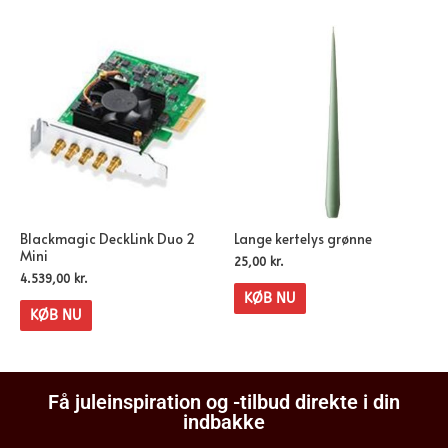
Blackmagic DeckLink Duo 2
Lange kertelys grønne
Mini
25,00
kr.
4.539,00
kr.
KØB NU
KØB NU
Få juleinspiration og -tilbud direkte i din
indbakke