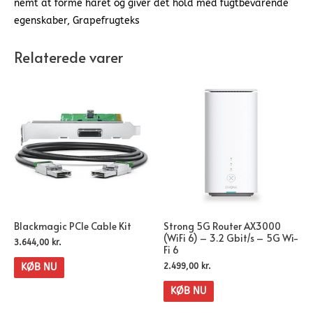
nemt at forme håret og giver det hold med fugtbevarende
egenskaber, Grapefrugteks
Relaterede varer
Blackmagic PCIe Cable Kit
Strong 5G Router AX3000
(WiFi 6) – 3.2 Gbit/s – 5G Wi-
3.644,00
kr.
Fi 6
2.499,00
kr.
KØB NU
KØB NU