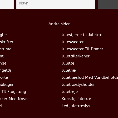
Andre sider
gler
Julestjerne til Juletræ
skrifter
Julesweater
ostume
Julesweater Til Damer
nt
Juletallerkener
ange
Juletøj
ngetøj
Juletræ
jorte
Juletræsfod Med Vandbehold
måkager
Juletræslysholder
s Til Flagstang
Juletrøje
okker Med Navn
Kunstig Juletræ
el
Led juletræslys