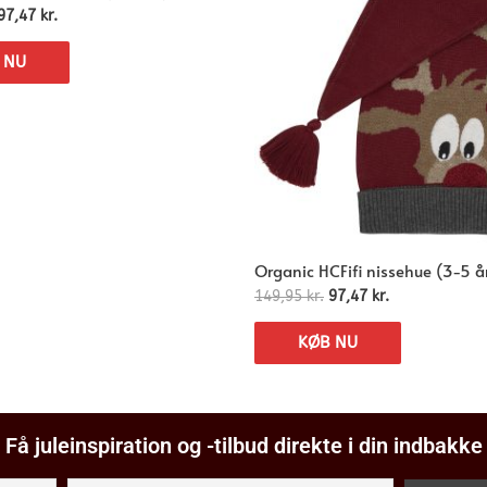
97,47
kr.
 NU
Organic HCFifi nissehue (3-5 å
149,95
kr.
97,47
kr.
KØB NU
Få juleinspiration og -tilbud direkte i din indbakke