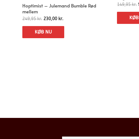
Hoptimist – Julemand Bumble Rød
149,95
kr.
mellem
KØB
249,95
kr.
230,00
kr.
KØB NU