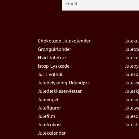
Chokolade Julekalender
Juleku
Granguirlander
Juleop
Hvid Juletræ
Julek
Istap Lyskæde
Julepy
Jul i Valhal
Jules
Julebelysning Udendørs
Julese
Juledækkeservietter
Julesk
Juleengel
Jules
Julefigurer
Julely
Julefilm
Jules
Julefrokost
Julest
Julekalender