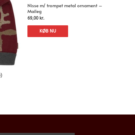
Nisse m/ trompet metal ornament –
Maileg
69,00
kr.
KØB NU
r)